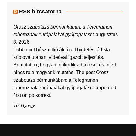
RSS hírcsatorna
Orosz szabotázs bérmunkában: a Telegramon
toboroznak európaiakat gyújtogatásra
augusztus
8, 2026
Több mint húszmillió álcázott hirdetés, árlista
kriptovalutában, videóval igazolt teljesítés.
Bemutatjuk, hogyan működik a hálózat, és miért
nincs róla magyar kimutatás. The post Orosz
szabotázs bérmunkában: a Telegramon
toboroznak európaiakat gyújtogatásra appeared
first on polkorrekt.
Tót György