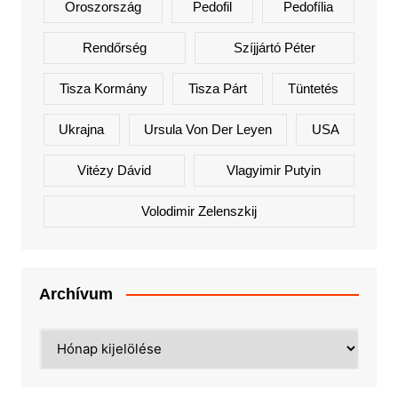
Oroszország
Pedofil
Pedofília
Rendőrség
Szíjjártó Péter
Tisza Kormány
Tisza Párt
Tüntetés
Ukrajna
Ursula Von Der Leyen
USA
Vitézy Dávid
Vlagyimir Putyin
Volodimir Zelenszkij
Archívum
Archívum