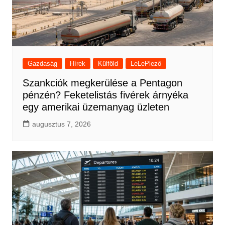
Gazdaság
Hírek
Külföld
LeLePlező
Szankciók megkerülése a Pentagon
pénzén? Feketelistás fivérek árnyéka
egy amerikai üzemanyag üzleten
augusztus 7, 2026