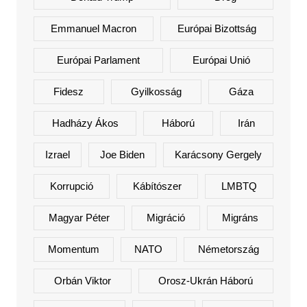
Emmanuel Macron
Európai Bizottság
Európai Parlament
Európai Unió
Fidesz
Gyilkosság
Gáza
Hadházy Ákos
Háború
Irán
Izrael
Joe Biden
Karácsony Gergely
Korrupció
Kábítószer
LMBTQ
Magyar Péter
Migráció
Migráns
Momentum
NATO
Németország
Orbán Viktor
Orosz-Ukrán Háború