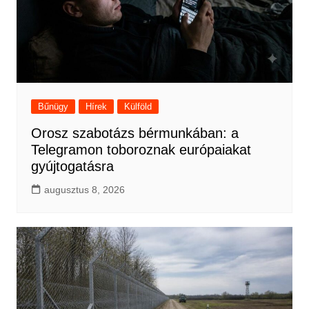
Bűnügy
Hírek
Külföld
Orosz szabotázs bérmunkában: a
Telegramon toboroznak európaiakat
gyújtogatásra
augusztus 8, 2026