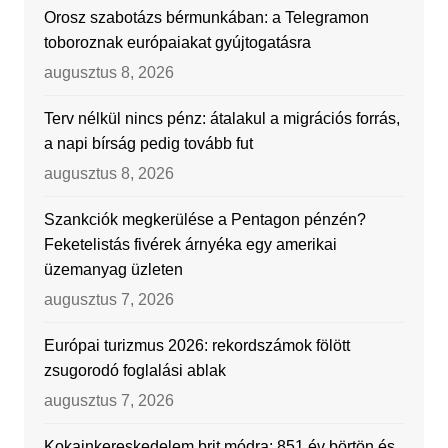
Orosz szabotázs bérmunkában: a Telegramon
toboroznak európaiakat gyújtogatásra
augusztus 8, 2026
Terv nélkül nincs pénz: átalakul a migrációs forrás,
a napi bírság pedig tovább fut
augusztus 8, 2026
Szankciók megkerülése a Pentagon pénzén?
Feketelistás fivérek árnyéka egy amerikai
üzemanyag üzleten
augusztus 7, 2026
Európai turizmus 2026: rekordszámok fölött
zsugorodó foglalási ablak
augusztus 7, 2026
Kokainkereskedelem brit módra: 851 év börtön és