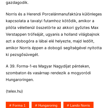
gazdagodik.
Norris és a Herendi Porcelánmanufaktúra különleges
kapcsolata a tavalyi futamhoz kötődik, amikor a
pilóta véletlenül összetörte az akkori győztes Max
Verstappen trófeáját, ugyanis a holland világbajnok
azt a dobogóra a lábai elé helyezte, majd ledőlt,
amikor Norris éppen a dobogó segítségével nyitotta
ki pezsgősüvegét.
A 39. Forma-1-es Magyar Nagydíjat pénteken,
szombaton és vasárnap rendezik a mogyoródi
Hungaroringen.
(telex.hu)
Forma 1
Hungaroring
Lando Norris