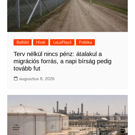
Belföld
Hírek
LeLePlező
Politika
Terv nélkül nincs pénz: átalakul a
migrációs forrás, a napi bírság pedig
tovább fut
augusztus 8, 2026