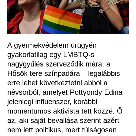
A gyermekvédelem ürügyén
gyakorlatilag egy LMBTQ-s
nagygyűlés szerveződik mára, a
Hősök tere színpadára – legalábbis
erre lehet következtetni abból a
névsorból, amelyet Pottyondy Edina
jelenlegi influenszer, korábbi
momentumos aktivista tett közzé. Ő
az, aki saját bevallása szerint azért
nem lett politikus, mert túlságosan