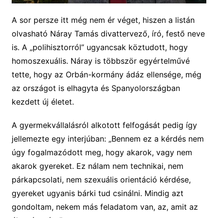
A sor persze itt még nem ér véget, hiszen a listán
olvasható Náray Tamás divattervező, író, festő neve
is. A „polihisztorról” ugyancsak köztudott, hogy
homoszexuális. Náray is többször egyértelművé
tette, hogy az Orbán-kormány ádáz ellensége, még
az országot is elhagyta és Spanyolországban
kezdett új életet.
A gyermekvállalásról alkotott felfogását pedig így
jellemezte egy interjúban: „Bennem ez a kérdés nem
úgy fogalmazódott meg, hogy akarok, vagy nem
akarok gyereket. Ez nálam nem technikai, nem
párkapcsolati, nem szexuális orientáció kérdése,
gyereket ugyanis bárki tud csinálni. Mindig azt
gondoltam, nekem más feladatom van, az, amit az