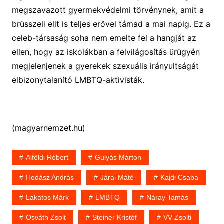
megszavazott gyermekvédelmi törvénynek, amit a
brüsszeli elit is teljes erővel támad a mai napig. Ez a
celeb-társaság soha nem emelte fel a hangját az
ellen, hogy az iskolákban a felvilágosítás ürügyén
megjelenjenek a gyerekek szexuális irányultságát
elbizonytalanító LMBTQ-aktivisták.
(magyarnemzet.hu)
Alföldi Róbert
Gulyás Márton
Hodász András
Járai Máté
Kajdi Csaba
Lakatos Márk
LMBTQ
Náray Tamás
Osváth Zsolt
Steiner Kristóf
VV Zsolti