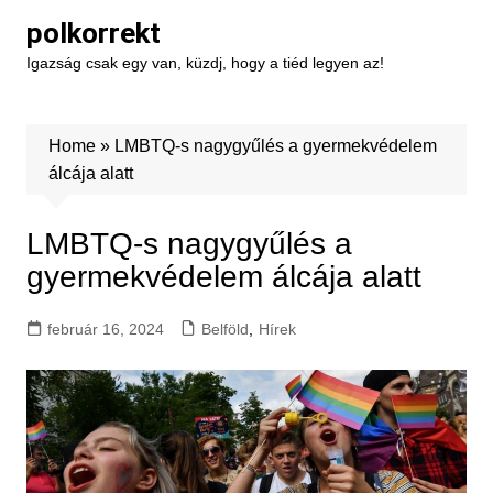
Skip
polkorrekt
to
Igazság csak egy van, küzdj, hogy a tiéd legyen az!
content
Home
»
LMBTQ-s nagygyűlés a gyermekvédelem
álcája alatt
LMBTQ-s nagygyűlés a
gyermekvédelem álcája alatt
február 16, 2024
Belföld
,
Hírek