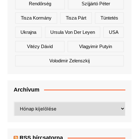
Rendőrség
Szíjjártó Péter
Tisza Kormány
Tisza Párt
Tüntetés
Ukrajna
Ursula Von Der Leyen
USA
Vitézy Dávid
Vlagyimir Putyin
Volodimir Zelenszkij
Archívum
Archívum
RSS hírcsatorna