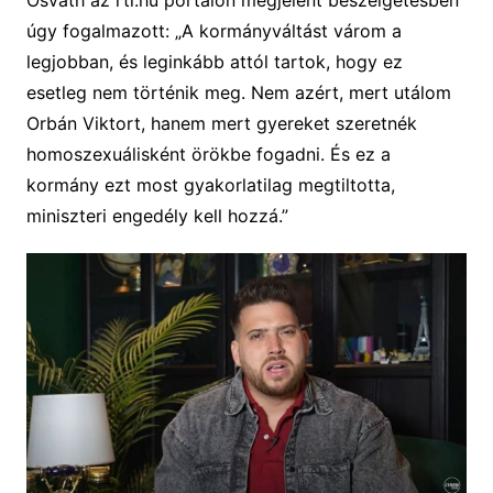
Osváth az rtl.hu portálon megjelent beszélgetésben
úgy fogalmazott: „A kormányváltást várom a
legjobban, és leginkább attól tartok, hogy ez
esetleg nem történik meg. Nem azért, mert utálom
Orbán Viktort, hanem mert gyereket szeretnék
homoszexuálisként örökbe fogadni. És ez a
kormány ezt most gyakorlatilag megtiltotta,
miniszteri engedély kell hozzá.”