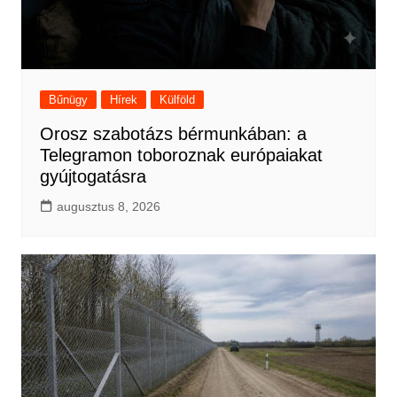
Bűnügy
Hírek
Külföld
Orosz szabotázs bérmunkában: a
Telegramon toboroznak európaiakat
gyújtogatásra
augusztus 8, 2026