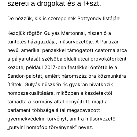
szereti a drogokat és a f+szt.
De nézzük, kik is szerepelnek Pottyondy listáján!
Kezdjük rögtön Gulyás Mártonnal, hiszen ő a
tüntetés házigazdája, műsorvezetője. A Partizán
nevű, amerikai pénzekkel támogatott csatorna arca
a pályafutását szélsőbaloldali utcai provokátorként
kezdte, például 2017-ben festékkel öntötte le a
Sándor-palotát, amiért háromszáz óra közmunkára
ítélték. Gulyás büszkén és gyakran hivatkozik
homoszexualitására, miközben a kezdetektől
támadta a kormány által benyújtott, majd a
parlament többsége által megszavazott
gyermekvédelmi törvényt, amit a műsorvezető
„putyini homofób törvénynek” nevez.