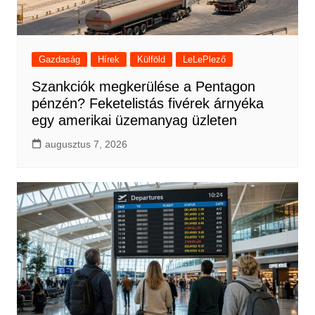
Gazdaság
Hírek
Külföld
LeLePlező
Szankciók megkerülése a Pentagon
pénzén? Feketelistás fivérek árnyéka
egy amerikai üzemanyag üzleten
augusztus 7, 2026