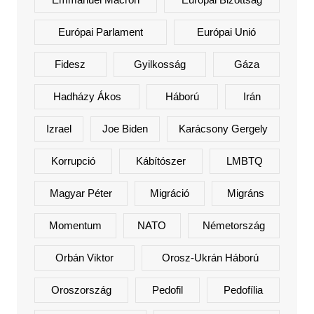
Európai Parlament
Európai Unió
Fidesz
Gyilkosság
Gáza
Hadházy Ákos
Háború
Irán
Izrael
Joe Biden
Karácsony Gergely
Korrupció
Kábítószer
LMBTQ
Magyar Péter
Migráció
Migráns
Momentum
NATO
Németország
Orbán Viktor
Orosz-Ukrán Háború
Oroszország
Pedofil
Pedofília