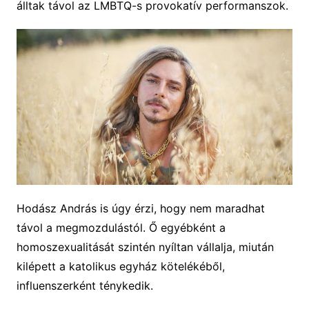
álltak távol az LMBTQ-s provokatív performanszok.
Hodász András is úgy érzi, hogy nem maradhat
távol a megmozdulástól. Ő egyébként a
homoszexualitását szintén nyíltan vállalja, miután
kilépett a katolikus egyház kötelékéből,
influenszerként ténykedik.