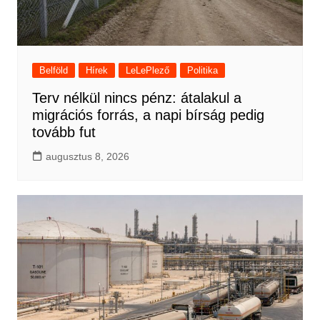
Belföld
Hírek
LeLePlező
Politika
Terv nélkül nincs pénz: átalakul a
migrációs forrás, a napi bírság pedig
tovább fut
augusztus 8, 2026