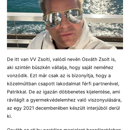
De itt van VV Zsolti, valódi nevén Osváth Zsolt is,
aki szintén büszkén vállalja, hogy saját neméhez
vonzódik. Ezt már csak az is bizonyítja, hogy a
közelmúltban csapott lakodalmat férfi partnerével,
Patrikkal. De az igazán döbbenetes kijelentése, ami
rávilágít a gyermekvédelemhez való viszonyulására,
az egy 2021 decemberében készült interjúból derül
ki.