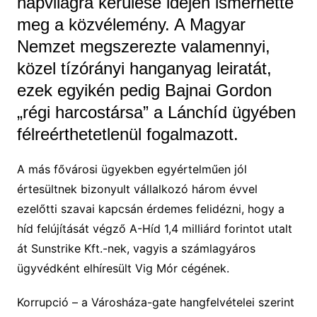
napvilágra kerülése idején ismerhette
meg a közvélemény. A Magyar
Nemzet megszerezte valamennyi,
közel tízórányi hanganyag leiratát,
ezek egyikén pedig Bajnai Gordon
„régi harcostársa” a Lánchíd ügyében
félreérthetetlenül fogalmazott.
A más fővárosi ügyekben egyértelműen jól
értesültnek bizonyult vállalkozó három évvel
ezelőtti szavai kapcsán érdemes felidézni, hogy a
híd felújítását végző A-Híd 1,4 milliárd forintot utalt
át Sunstrike Kft.-nek, vagyis a számlagyáros
ügyvédként elhíresült Vig Mór cégének.
Korrupció – a Városháza-gate hangfelvételei szerint