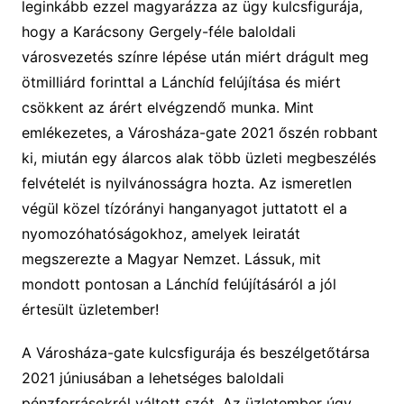
leginkább ezzel magyarázza az ügy kulcsfigurája,
hogy a Karácsony Gergely-féle baloldali
városvezetés színre lépése után miért drágult meg
ötmilliárd forinttal a Lánchíd felújítása és miért
csökkent az árért elvégzendő munka. Mint
emlékezetes, a Városháza-gate 2021 őszén robbant
ki, miután egy álarcos alak több üzleti megbeszélés
felvételét is nyilvánosságra hozta. Az ismeretlen
végül közel tízórányi hanganyagot juttatott el a
nyomozóhatóságokhoz, amelyek leiratát
megszerezte a Magyar Nemzet. Lássuk, mit
mondott pontosan a Lánchíd felújításáról a jól
értesült üzletember!
A Városháza-gate kulcsfigurája és beszélgetőtársa
2021 júniusában a lehetséges baloldali
pénzforrásokról váltott szót. Az üzletember úgy