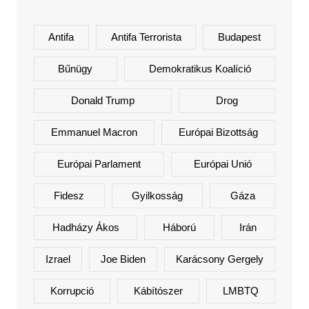
Antifa
Antifa Terrorista
Budapest
Bűnügy
Demokratikus Koalíció
Donald Trump
Drog
Emmanuel Macron
Európai Bizottság
Európai Parlament
Európai Unió
Fidesz
Gyilkosság
Gáza
Hadházy Ákos
Háború
Irán
Izrael
Joe Biden
Karácsony Gergely
Korrupció
Kábítószer
LMBTQ