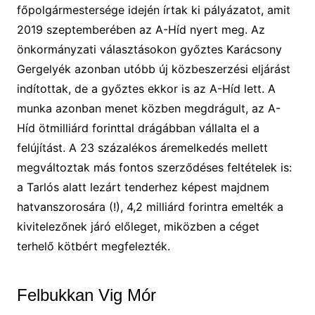
főpolgármestersége idején írtak ki pályázatot, amit
2019 szeptemberében az A-Híd nyert meg. Az
önkormányzati választásokon győztes Karácsony
Gergelyék azonban utóbb új közbeszerzési eljárást
indítottak, de a győztes ekkor is az A-Híd lett. A
munka azonban menet közben megdrágult, az A-
Híd ötmilliárd forinttal drágábban vállalta el a
felújítást. A 23 százalékos áremelkedés mellett
megváltoztak más fontos szerződéses feltételek is:
a Tarlós alatt lezárt tenderhez képest majdnem
hatvanszorosára (!), 4,2 milliárd forintra emelték a
kivitelezőnek járó előleget, miközben a céget
terhelő kötbért megfelezték.
Felbukkan Vig Mór