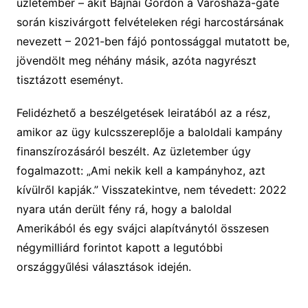
üzletember – akit Bajnai Gordon a Városháza-gate
során kiszivárgott felvételeken régi harcostársának
nevezett – 2021-ben fájó pontossággal mutatott be,
jövendölt meg néhány másik, azóta nagyrészt
tisztázott eseményt.
Felidézhető a beszélgetések leiratából az a rész,
amikor az ügy kulcsszereplője a baloldali kampány
finanszírozásáról beszélt. Az üzletember úgy
fogalmazott: „Ami nekik kell a kampányhoz, azt
kívülről kapják.” Visszatekintve, nem tévedett: 2022
nyara után derült fény rá, hogy a baloldal
Amerikából és egy svájci alapítványtól összesen
négymilliárd forintot kapott a legutóbbi
országgyűlési választások idején.