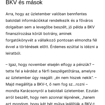
BKV és mások
Arra, hogy az üzletember valóban bennfentes
baloldali információkkal rendelkezik és a főváros
dolgaiban sem a levegőbe beszélt, jó példa a BKV
finanszírozása körüli botrány, aminek
forgatókönyvét a vállalkozó pontosan elmondta fél
évvel a történések előtt. Érdemes ezúttal is idézni a
leiratból.
– Igaz, hogy november elsején elfogy a pénzük? –
tette fel a kérdést a férfi beszélgetőtársa, amelyre
az üzletember úgy reagált: „én nem hiszek nekik”. –
Majd megállítja a BKV-t, ő nem fog sz…rozni –
mondta Karácsonyról a baloldali üzletember. Ezután
arról beszélt, hogy nem azonnal lépnének, „hanem
azt mondom, hogy két hét múlva leállítják a BKV-t,