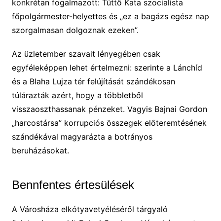
konkrétan fogalmazott: Tüttő Kata szocialista
főpolgármester-helyettes és „ez a bagázs egész nap
szorgalmasan dolgoznak ezeken”.
Az üzletember szavait lényegében csak
egyféleképpen lehet értelmezni: szerinte a Lánchíd
és a Blaha Lujza tér felújítását szándékosan
túlárazták azért, hogy a többletből
visszaoszthassanak pénzeket. Vagyis Bajnai Gordon
„harcostársa” korrupciós összegek előteremtésének
szándékával magyarázta a botrányos
beruházásokat.
Bennfentes értesülések
A Városháza elkótyavetyéléséről tárgyaló