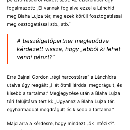
fogalmazott: „El vannak foglalva ezzel a Lánchíd
meg Blaha Lujza tér, meg ezek körüli fosztogatással
meg osztogatással stb., stb.”
A beszélgetőpartner meglepődve
kérdezett vissza, hogy „ebből ki lehet
venni pénzt?”
Erre Bajnai Gordon „régi harcostársa” a Lánchídra
utalva úgy reagált: „Hát ötmilliárddal megdrágult, és
kisebb a tartalma.” Megjegyzése után a Blaha Lujza
téri felújításra tért ki: „Ugyanez a Blaha Lujza tér,
egyharmaddal megdrágult és kisebb a tartalma.”
Majd arra a kérdésre, hogy mindezt „ők intézik?”,