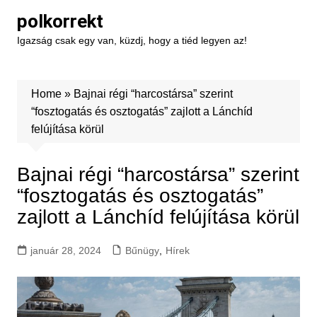
Skip
polkorrekt
to
Igazság csak egy van, küzdj, hogy a tiéd legyen az!
content
Home
»
Bajnai régi “harcostársa” szerint
“fosztogatás és osztogatás” zajlott a Lánchíd
felújítása körül
Bajnai régi “harcostársa” szerint
“fosztogatás és osztogatás”
zajlott a Lánchíd felújítása körül
január 28, 2024
Bűnügy
,
Hírek