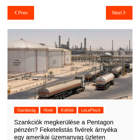
Bejegyzés
Prev
Next
navigáció
Gazdaság
Hírek
Külföld
LeLePlező
Szankciók megkerülése a Pentagon
pénzén? Feketelistás fivérek árnyéka
egy amerikai üzemanyag üzleten