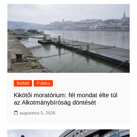
Belföld
Politika
Kikötői moratórium: fél mondat élte túl
az Alkotmánybíróság döntését
augusztus 5, 2026