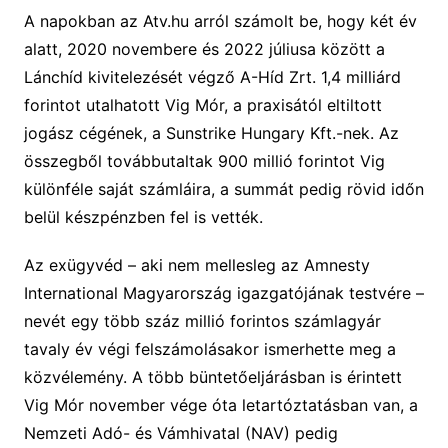
A napokban az Atv.hu arról számolt be, hogy két év
alatt, 2020 novembere és 2022 júliusa között a
Lánchíd kivitelezését végző A-Híd Zrt. 1,4 milliárd
forintot utalhatott Vig Mór, a praxisától eltiltott
jogász cégének, a Sunstrike Hungary Kft.-nek. Az
összegből továbbutaltak 900 millió forintot Vig
különféle saját számláira, a summát pedig rövid időn
belül készpénzben fel is vették.
Az exügyvéd – aki nem mellesleg az Amnesty
International Magyarország igazgatójának testvére –
nevét egy több száz millió forintos számlagyár
tavaly év végi felszámolásakor ismerhette meg a
közvélemény. A több büntetőeljárásban is érintett
Vig Mór november vége óta letartóztatásban van, a
Nemzeti Adó- és Vámhivatal (NAV) pedig