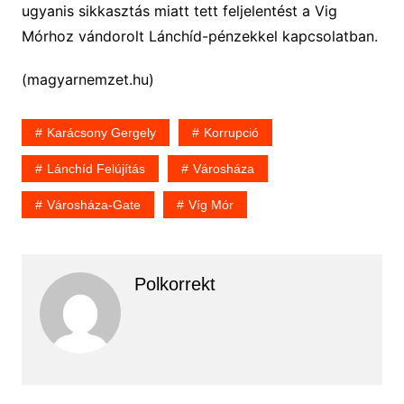
ugyanis sikkasztás miatt tett feljelentést a Vig
Mórhoz vándorolt Lánchíd-pénzekkel kapcsolatban.
(magyarnemzet.hu)
Karácsony Gergely
Korrupció
Lánchíd Felújítás
Városháza
Városháza-Gate
Víg Mór
Polkorrekt