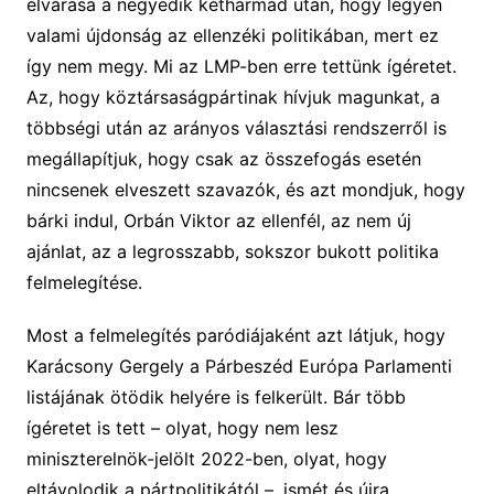
elvárása a negyedik kétharmad után, hogy legyen
valami újdonság az ellenzéki politikában, mert ez
így nem megy. Mi az LMP-ben erre tettünk ígéretet.
Az, hogy köztársaságpártinak hívjuk magunkat, a
többségi után az arányos választási rendszerről is
megállapítjuk, hogy csak az összefogás esetén
nincsenek elveszett szavazók, és azt mondjuk, hogy
bárki indul, Orbán Viktor az ellenfél, az nem új
ajánlat, az a legrosszabb, sokszor bukott politika
felmelegítése.
Most a felmelegítés paródiájaként azt látjuk, hogy
Karácsony Gergely a Párbeszéd Európa Parlamenti
listájának ötödik helyére is felkerült. Bár több
ígéretet is tett – olyat, hogy nem lesz
miniszterelnök-jelölt 2022-ben, olyat, hogy
eltávolodik a pártpolitikától –, ismét és újra