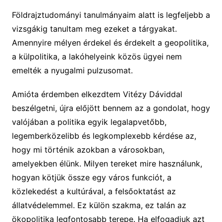
Földrajztudományi tanulmányaim alatt is legfeljebb a
vizsgákig tanultam meg ezeket a tárgyakat.
Amennyire mélyen érdekel és érdekelt a geopolitika,
a külpolitika, a lakóhelyeink közös ügyei nem
emelték a nyugalmi pulzusomat.
Amióta érdemben elkezdtem Vitézy Dáviddal
beszélgetni, újra előjött bennem az a gondolat, hogy
valójában a politika egyik legalapvetőbb,
legemberközelibb és legkomplexebb kérdése az,
hogy mi történik azokban a városokban,
amelyekben élünk. Milyen tereket mire használunk,
hogyan kötjük össze egy város funkciót, a
közlekedést a kultúrával, a felsőoktatást az
állatvédelemmel. Ez külön szakma, ez talán az
ökopolitika legfontosabb terepe. Ha elfogadjuk azt