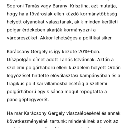
Soproni Tamás vagy Baranyi Krisztina, azt mutatja,
hogy ha a fővárosiak ellen küzdő kormánytöbbség
helyett olyanokat választanak, akik minden kerületi
polgár érdekében akarják kormányozni a
városrészüket. Akkor lehetséges a politikai siker.
Karácsony Gergely is így kezdte 2019-ben.
Díszpolgári címet adott Tarlós Istvánnak. Aztán a
szellemi polgárháború elleni küzdelem helyett Orbán
legyőzését hirdette előválasztási kampányában és a
tragikus politikai villamosbalesetéig a szellemi
polgárháború egyik sánca mögül ropogtatta a
panelgépfegyverét.
Ha már Karácsony Gergely visszalépésénél és annak
következményeinél tartunk: mindenkinek az volt az