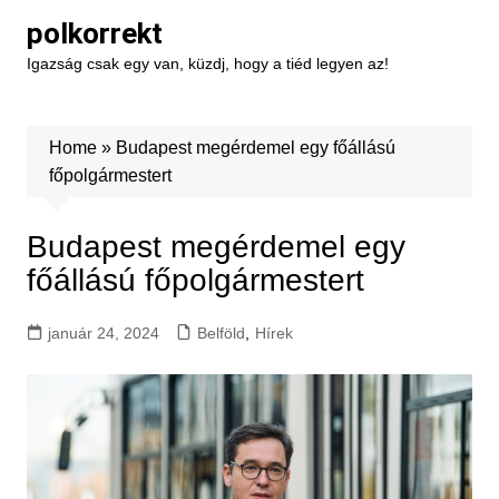
Skip
polkorrekt
to
Igazság csak egy van, küzdj, hogy a tiéd legyen az!
content
Home
»
Budapest megérdemel egy főállású
főpolgármestert
Budapest megérdemel egy
főállású főpolgármestert
január 24, 2024
Belföld
,
Hírek