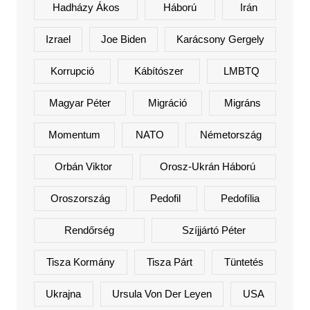
Hadházy Ákos
Háború
Irán
Izrael
Joe Biden
Karácsony Gergely
Korrupció
Kábítószer
LMBTQ
Magyar Péter
Migráció
Migráns
Momentum
NATO
Németország
Orbán Viktor
Orosz-Ukrán Háború
Oroszország
Pedofil
Pedofília
Rendőrség
Szíjjártó Péter
Tisza Kormány
Tisza Párt
Tüntetés
Ukrajna
Ursula Von Der Leyen
USA