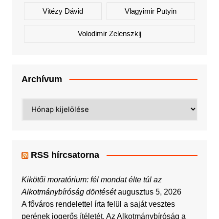
Vitézy Dávid
Vlagyimir Putyin
Volodimir Zelenszkij
Archívum
Archívum
RSS hírcsatorna
Kikötői moratórium: fél mondat élte túl az
Alkotmánybíróság döntését
augusztus 5, 2026
A főváros rendelettel írta felül a saját vesztes
perének jogerős ítéletét. Az Alkotmánybíróság a