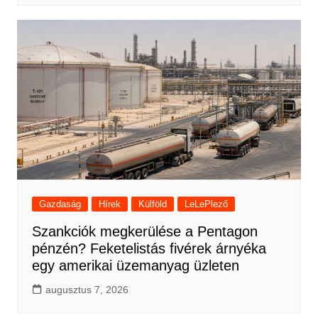
Gazdaság
Hírek
Külföld
LeLePlező
Szankciók megkerülése a Pentagon
pénzén? Feketelistás fivérek árnyéka
egy amerikai üzemanyag üzleten
augusztus 7, 2026