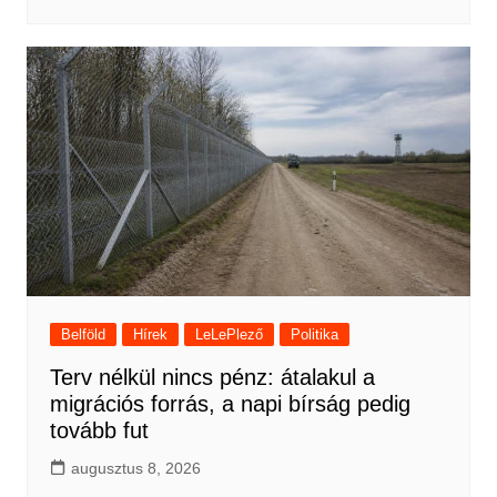
Belföld
Hírek
LeLePlező
Politika
Terv nélkül nincs pénz: átalakul a
migrációs forrás, a napi bírság pedig
tovább fut
augusztus 8, 2026