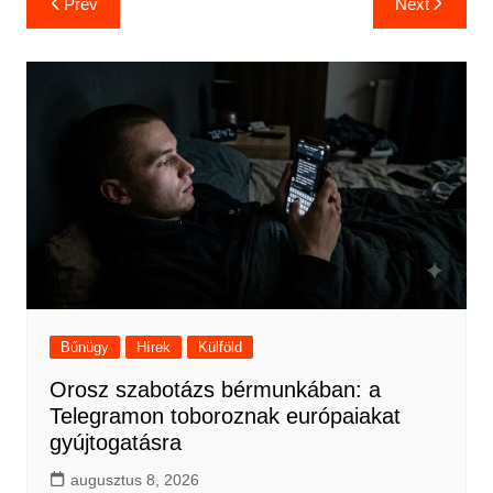
Prev
Next
navigáció
Bűnügy
Hírek
Külföld
Orosz szabotázs bérmunkában: a
Telegramon toboroznak európaiakat
gyújtogatásra
augusztus 8, 2026