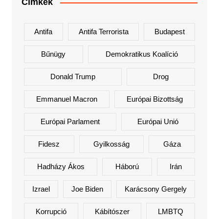
Címkék
Antifa
Antifa Terrorista
Budapest
Bűnügy
Demokratikus Koalíció
Donald Trump
Drog
Emmanuel Macron
Európai Bizottság
Európai Parlament
Európai Unió
Fidesz
Gyilkosság
Gáza
Hadházy Ákos
Háború
Irán
Izrael
Joe Biden
Karácsony Gergely
Korrupció
Kábítószer
LMBTQ