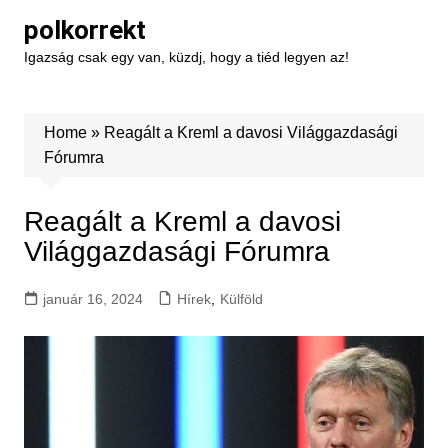
Skip
polkorrekt
to
Igazság csak egy van, küzdj, hogy a tiéd legyen az!
content
Home
»
Reagált a Kreml a davosi Világgazdasági
Fórumra
Reagált a Kreml a davosi
Világgazdasági Fórumra
január 16, 2024
Hírek
,
Külföld