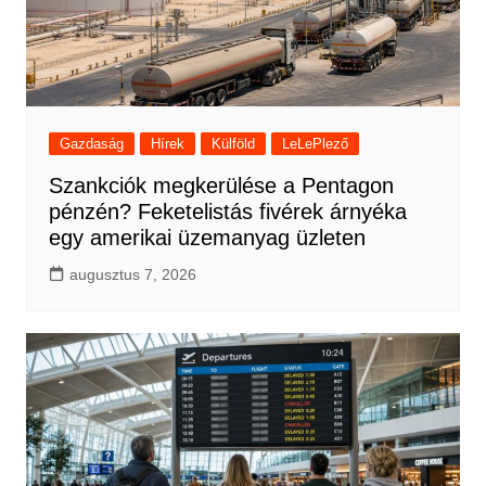
Gazdaság
Hírek
Külföld
LeLePlező
Szankciók megkerülése a Pentagon
pénzén? Feketelistás fivérek árnyéka
egy amerikai üzemanyag üzleten
augusztus 7, 2026