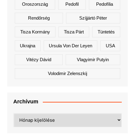
Oroszország
Pedofil
Pedofília
Rendőrség
Szíjjártó Péter
Tisza Kormány
Tisza Párt
Tüntetés
Ukrajna
Ursula Von Der Leyen
USA
Vitézy Dávid
Vlagyimir Putyin
Volodimir Zelenszkij
Archívum
Archívum