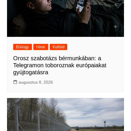
Bűnügy
Hírek
Külföld
Orosz szabotázs bérmunkában: a
Telegramon toboroznak európaiakat
gyújtogatásra
augusztus 8, 2026