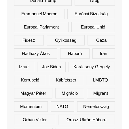
Donald Trump
Drog
Emmanuel Macron
Európai Bizottság
Európai Parlament
Európai Unió
Fidesz
Gyilkosság
Gáza
Hadházy Ákos
Háború
Irán
Izrael
Joe Biden
Karácsony Gergely
Korrupció
Kábítószer
LMBTQ
Magyar Péter
Migráció
Migráns
Momentum
NATO
Németország
Orbán Viktor
Orosz-Ukrán Háború