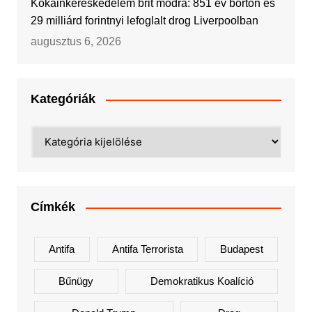
Kokainkereskedelem brit módra: 851 év börtön és
29 milliárd forintnyi lefoglalt drog Liverpoolban
augusztus 6, 2026
Kategóriák
Kategóriák
Címkék
Antifa
Antifa Terrorista
Budapest
Bűnügy
Demokratikus Koalíció