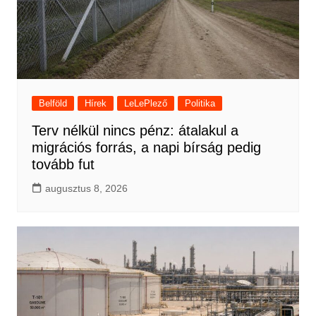
Belföld
Hírek
LeLePlező
Politika
Terv nélkül nincs pénz: átalakul a
migrációs forrás, a napi bírság pedig
tovább fut
augusztus 8, 2026