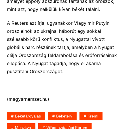
amelyet éppoly abszurdnak tartanak az oroszok,
mint azt, hogy nélkülük kíván békét találni.
A Reuters azt írja, ugyanakkor Vlagyimir Putyin
orosz elnök az ukrajnai háborút egy sokkal
szélesebb körű konfliktus, a Nyugattal vívott
globális harc részének tartja, amelyben a Nyugat
célja Oroszország feldarabolása és erőforrásainak
ellopása. A Nyugat tagadja, hogy el akarná
pusztítani Oroszországot.
(magyarnemzet.hu)
Béketárgyalás
Béketerv
Kreml
Moszkva
Világgazdasági Fórum