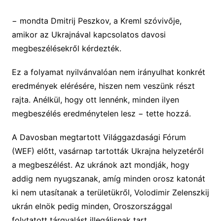
− mondta Dmitrij Peszkov, a Kreml szóvivője,
amikor az Ukrajnával kapcsolatos davosi
megbeszélésekről kérdezték.
Ez a folyamat nyilvánvalóan nem irányulhat konkrét
eredmények elérésére, hiszen nem veszünk részt
rajta. Anélkül, hogy ott lennénk, minden ilyen
megbeszélés eredménytelen lesz − tette hozzá.
A Davosban megtartott Világgazdasági Fórum
(WEF) előtt, vasárnap tartották Ukrajna helyzetéről
a megbeszélést. Az ukránok azt mondják, hogy
addig nem nyugszanak, amíg minden orosz katonát
ki nem utasítanak a területükről, Volodimir Zelenszkij
ukrán elnök pedig minden, Oroszországgal
folytatott tárgyalást illegálisnak tart.