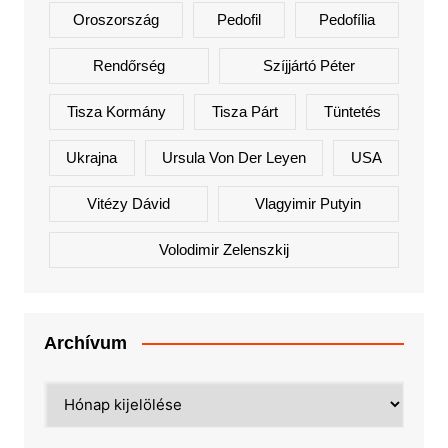
Oroszország
Pedofil
Pedofília
Rendőrség
Szíjjártó Péter
Tisza Kormány
Tisza Párt
Tüntetés
Ukrajna
Ursula Von Der Leyen
USA
Vitézy Dávid
Vlagyimir Putyin
Volodimir Zelenszkij
Archívum
Archívum