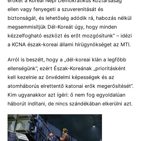
erőket a Koreai Népi Demokratikus Köztársaság
ellen vagy fenyegeti a szuverenitását és
biztonságát, és lehetőség adódik rá, habozás nélkül
megsemmisítjük Dél-Koreát úgy, hogy minden
kézzelfogható eszközt és erőt mozgósítunk” – idézi
a KCNA észak-koreai állami hírügynökséget az MTI.
Arról is beszélt, hogy a „dél-koreai klán a legfőbb
ellenségünk”, ezért Észak-Koreának „prioritásként
kell kezelnie az önvédelmi képességek és az
atomháborús elrettentő katonai erők megerősítését”.
Kim ugyanakkor azt ígéri: ő nem fog egyoldalúan
háborút indítani, de nincs szándékában elkerülni azt.