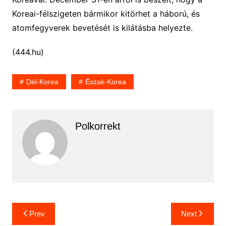
Koreai-félszigeten bármikor kitörhet a háború, és
atomfegyverek bevetését is kilátásba helyezte.
(444.hu)
Dél-Korea
Észak-Korea
Polkorrekt
Bejegyzés
Prev
Next
navigáció