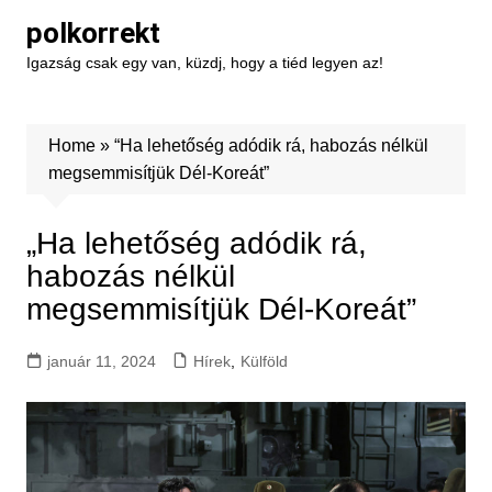
Skip
polkorrekt
to
Igazság csak egy van, küzdj, hogy a tiéd legyen az!
content
Home
»
“Ha lehetőség adódik rá, habozás nélkül
megsemmisítjük Dél-Koreát”
„Ha lehetőség adódik rá,
habozás nélkül
megsemmisítjük Dél-Koreát”
január 11, 2024
Hírek
,
Külföld