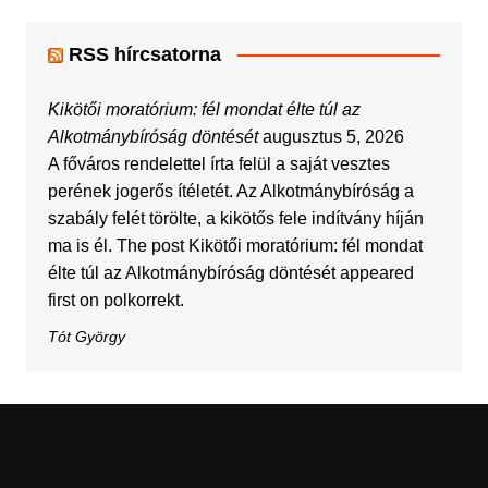
RSS hírcsatorna
Kikötői moratórium: fél mondat élte túl az
Alkotmánybíróság döntését
augusztus 5, 2026
A főváros rendelettel írta felül a saját vesztes
perének jogerős ítéletét. Az Alkotmánybíróság a
szabály felét törölte, a kikötős fele indítvány híján
ma is él. The post Kikötői moratórium: fél mondat
élte túl az Alkotmánybíróság döntését appeared
first on polkorrekt.
Tót György