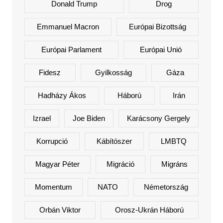
Donald Trump
Drog
Emmanuel Macron
Európai Bizottság
Európai Parlament
Európai Unió
Fidesz
Gyilkosság
Gáza
Hadházy Ákos
Háború
Irán
Izrael
Joe Biden
Karácsony Gergely
Korrupció
Kábítószer
LMBTQ
Magyar Péter
Migráció
Migráns
Momentum
NATO
Németország
Orbán Viktor
Orosz-Ukrán Háború