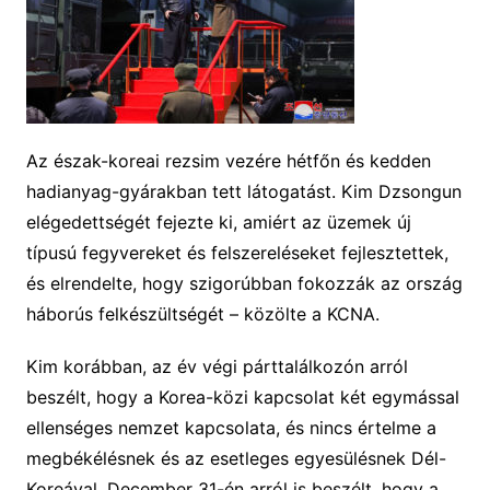
Az észak-koreai rezsim vezére hétfőn és kedden
hadianyag-gyárakban tett látogatást. Kim Dzsongun
elégedettségét fejezte ki, amiért az üzemek új
típusú fegyvereket és felszereléseket fejlesztettek,
és elrendelte, hogy szigorúbban fokozzák az ország
háborús felkészültségét – közölte a KCNA.
Kim korábban, az év végi párttalálkozón arról
beszélt, hogy a Korea-közi kapcsolat két egymással
ellenséges nemzet kapcsolata, és nincs értelme a
megbékélésnek és az esetleges egyesülésnek Dél-
Koreával. December 31-én arról is beszélt, hogy a