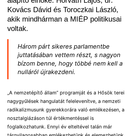
alapító elnöke: Horváth Lajos, dr.
Kovács Dávid és Toroczkai László,
akik mindhárman a MIÉP politikusai
voltak.
Három párt sikeres parlamentbe
juttatásában vettem részt, s nagyon
bízom benne, hogy többé nem kell a
nulláról újrakezdeni.
„A nemzetépítő állam” programját és a Hősök terei
nagygyűlések hangulatát felelevenítve, a nemzeti
radikalizmusunk gyerekkorára való emlékezésen, a
nosztalgiázáson túl értékmentéssel is
foglalkozhatunk. Ennyi év elteltével talán már
tárgyilagosabban emlékezhetünk és elemezhetünk.