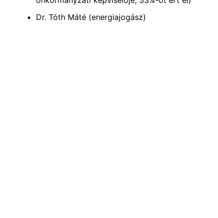
önkormányzati képviselője, 33%-ot ért el)
Dr. Tóth Máté (energiajogász)