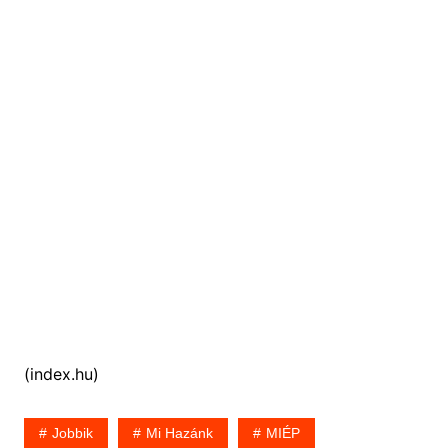
(index.hu)
Jobbik
Mi Hazánk
MIÉP