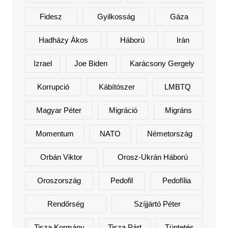
Fidesz
Gyilkosság
Gáza
Hadházy Ákos
Háború
Irán
Izrael
Joe Biden
Karácsony Gergely
Korrupció
Kábítószer
LMBTQ
Magyar Péter
Migráció
Migráns
Momentum
NATO
Németország
Orbán Viktor
Orosz-Ukrán Háború
Oroszország
Pedofil
Pedofília
Rendőrség
Szíjjártó Péter
Tisza Kormány
Tisza Párt
Tüntetés