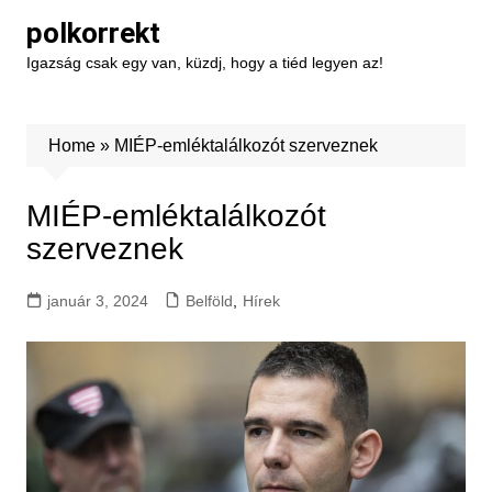
Skip
polkorrekt
to
Igazság csak egy van, küzdj, hogy a tiéd legyen az!
content
Home
»
MIÉP-emléktalálkozót szerveznek
MIÉP-emléktalálkozót
szerveznek
január 3, 2024
Belföld
,
Hírek