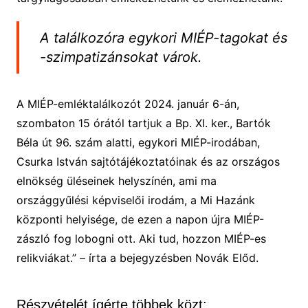
A találkozóra egykori MIÉP-tagokat és
-szimpatizánsokat várok.
A MIÉP-emléktalálkozót 2024. január 6-án,
szombaton 15 órától tartjuk a Bp. XI. ker., Bartók
Béla út 96. szám alatti, egykori MIÉP-irodában,
Csurka István sajtótájékoztatóinak és az országos
elnökség üléseinek helyszínén, ami ma
országgyűlési képviselői irodám, a Mi Hazánk
központi helyisége, de ezen a napon újra MIÉP-
zászló fog lobogni ott. Aki tud, hozzon MIÉP-es
relikviákat.” – írta a bejegyzésben Novák Előd.
Részvételét ígérte többek közt: