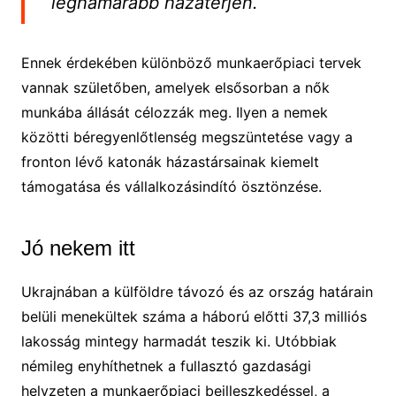
leghamarabb hazatérjen.
Ennek érdekében különböző munkaerőpiaci tervek
vannak születőben, amelyek elsősorban a nők
munkába állását célozzák meg. Ilyen a nemek
közötti béregyenlőtlenség megszüntetése vagy a
fronton lévő katonák házastársainak kiemelt
támogatása és vállalkozásindító ösztönzése.
Jó nekem itt
Ukrajnában a külföldre távozó és az ország határain
belüli menekültek száma a háború előtti 37,3 milliós
lakosság mintegy harmadát teszik ki. Utóbbiak
némileg enyhíthetnek a fullasztó gazdasági
helyzeten a munkaerőpiaci beilleszkedéssel, a