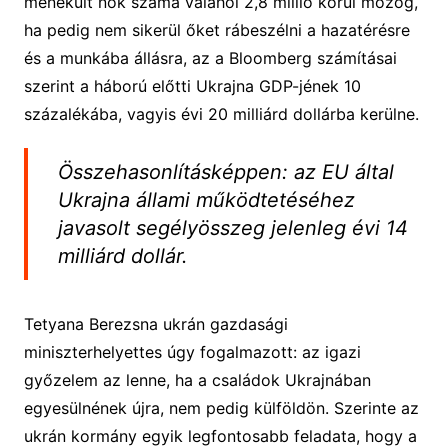
menekült nők száma valahol 2,8 millió körül mozog,
ha pedig nem sikerül őket rábeszélni a hazatérésre
és a munkába állásra, az a Bloomberg számításai
szerint a háború előtti Ukrajna GDP-jének 10
százalékába, vagyis évi 20 milliárd dollárba kerülne.
Összehasonlításképpen: az EU által
Ukrajna állami működtetéséhez
javasolt segélyösszeg jelenleg évi 14
milliárd dollár.
Tetyana Berezsna ukrán gazdasági
miniszterhelyettes úgy fogalmazott: az igazi
győzelem az lenne, ha a családok Ukrajnában
egyesülnének újra, nem pedig külföldön. Szerinte az
ukrán kormány egyik legfontosabb feladata, hogy a