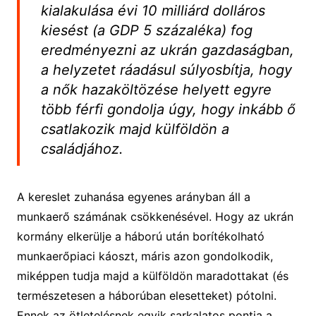
kialakulása évi 10 milliárd dolláros
kiesést (a GDP 5 százaléka) fog
eredményezni az ukrán gazdaságban,
a helyzetet ráadásul súlyosbítja, hogy
a nők hazaköltözése helyett egyre
több férfi gondolja úgy, hogy inkább ő
csatlakozik majd külföldön a
családjához.
A kereslet zuhanása egyenes arányban áll a
munkaerő számának csökkenésével. Hogy az ukrán
kormány elkerülje a háború után borítékolható
munkaerőpiaci káoszt, máris azon gondolkodik,
miképpen tudja majd a külföldön maradottakat (és
természetesen a háborúban elesetteket) pótolni.
Ennek az ötletelésnek egyik sarkalatos pontja a