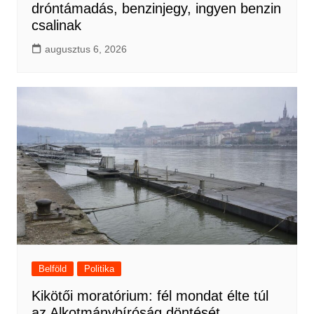
dróntámadás, benzinjegy, ingyen benzin
csalinak
augusztus 6, 2026
Belföld
Politika
Kikötői moratórium: fél mondat élte túl
az Alkotmánybíróság döntését