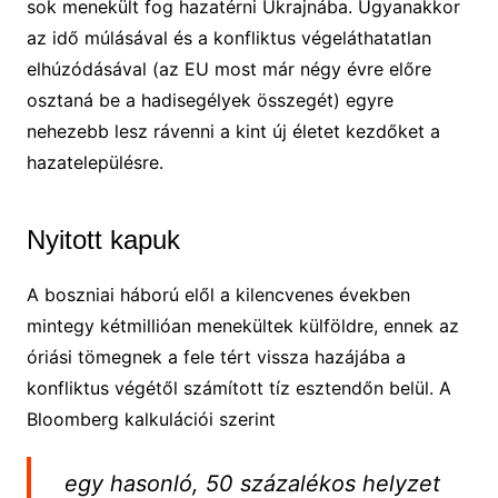
sok menekült fog hazatérni Ukrajnába. Ugyanakkor
az idő múlásával és a konfliktus végeláthatatlan
elhúzódásával (az EU most már négy évre előre
osztaná be a hadisegélyek összegét) egyre
nehezebb lesz rávenni a kint új életet kezdőket a
hazatelepülésre.
Nyitott kapuk
A boszniai háború elől a kilencvenes években
mintegy kétmillióan menekültek külföldre, ennek az
óriási tömegnek a fele tért vissza hazájába a
konfliktus végétől számított tíz esztendőn belül. A
Bloomberg kalkulációi szerint
egy hasonló, 50 százalékos helyzet