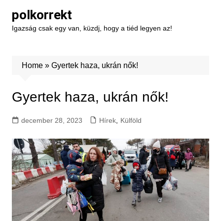
Skip
polkorrekt
to
Igazság csak egy van, küzdj, hogy a tiéd legyen az!
content
Home
»
Gyertek haza, ukrán nők!
Gyertek haza, ukrán nők!
december 28, 2023
Hírek
,
Külföld