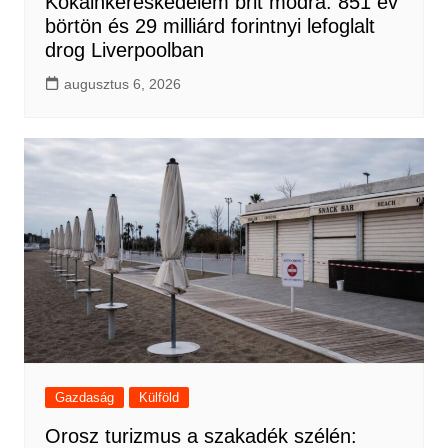
Kokainkereskedelem brit módra: 851 év
börtön és 29 milliárd forintnyi lefoglalt
drog Liverpoolban
augusztus 6, 2026
Gazdaság
Külföld
Orosz turizmus a szakadék szélén: