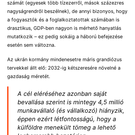
számát (egyesek több tízezerről, mások százezres
nagyságrendről beszélnek), de annyi bizonyos, hogy
a fogyasztók és a foglalkoztatottak számában is
drasztikus, GDP-ben nagyon is mérhető hanyatlás
mutatkozik – ez pedig sokáig a háború befejezése
esetén sem változna.
Az ukrán kormány mindenesetre máris grandiózus
tervekkel állt elő: 2032-ig kétszeresére növelné a
gazdaság méretét.
A cél eléréséhez azonban saját
bevallása szerint is mintegy 4,5 millió
munkavállaló (és vállalkozó) hiányzik,
éppen ezért létfontosságú, hogy a
külföldre menekült tömeg a lehető