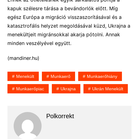
kapuk szélesre tárása a bevándorlók előtt. Míg
egész Európa a migráció visszaszorításával és a
katasztrofális helyzet megoldásával küzd, Ukrajna a
menekültjeit migránsokkal akarja pótolni. Annak
minden veszélyével együtt.
(mandiner.hu)
Menekült
Munkaerő
Munkaerőhiány
Munkaerőpiac
Ukrajna
Ukrán Menekült
Polkorrekt