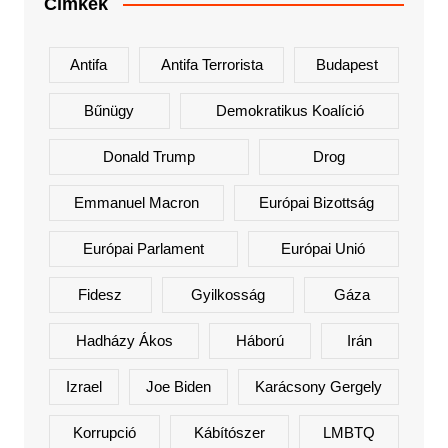
Címkék
Antifa
Antifa Terrorista
Budapest
Bűnügy
Demokratikus Koalíció
Donald Trump
Drog
Emmanuel Macron
Európai Bizottság
Európai Parlament
Európai Unió
Fidesz
Gyilkosság
Gáza
Hadházy Ákos
Háború
Irán
Izrael
Joe Biden
Karácsony Gergely
Korrupció
Kábítószer
LMBTQ