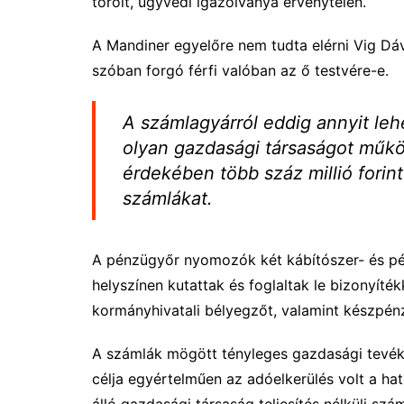
törölt, ügyvédi igazolványa érvénytelen.
A Mandiner egyelőre nem tudta elérni Vig Dá
szóban forgó férfi valóban az ő testvére-e.
A számlagyárról eddig annyit lehe
olyan gazdasági társaságot műkö
érdekében több száz millió forin
számlákat.
A pénzügyőr nyomozók két kábítószer- és pén
helyszínen kutattak és foglaltak le bizonyít
kormányhivatali bélyegzőt, valamint készpénz
A számlák mögött tényleges gazdasági tevé
célja egyértelműen az adóelkerülés volt a ható
álló gazdasági társaság teljesítés nélküli szám