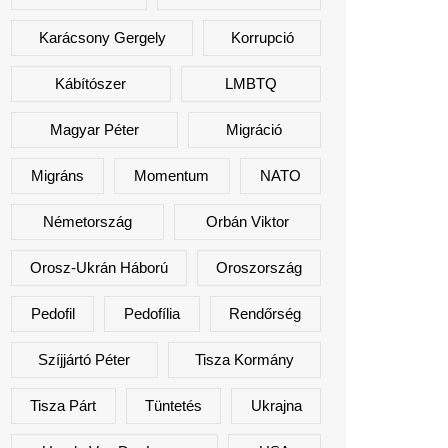
Karácsony Gergely
Korrupció
Kábítószer
LMBTQ
Magyar Péter
Migráció
Migráns
Momentum
NATO
Németország
Orbán Viktor
Orosz-Ukrán Háború
Oroszország
Pedofil
Pedofília
Rendőrség
Szíjjártó Péter
Tisza Kormány
Tisza Párt
Tüntetés
Ukrajna