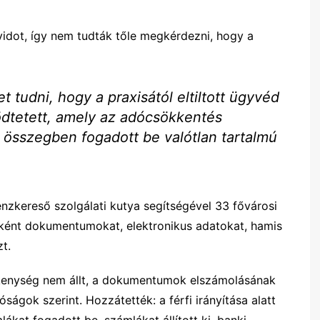
vidot, így nem tudták tőle megkérdezni, hogy a
t tudni, hogy a praxisától eltiltott ügyvéd
dtetett, amely az adócsökkentés
t összegben fogadott be valótlan tartalmú
zkereső szolgálati kutya segítségével 33 fővárosi
ékként dokumentumokat, elektronikus adatokat, hamis
t.
kenység nem állt, a dokumentumok elszámolásának
ságok szerint. Hozzátették: a férfi irányítása alatt
lákat fogadott be, számlákat állított ki, banki