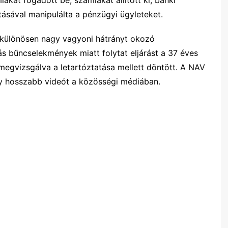
tásával manipulálta a pénzügyi ügyleteket.
 különösen nagy vagyoni hátrányt okozó
ás bűncselekmények miatt folytat eljárást a 37 éves
t megvizsgálva a letartóztatása mellett döntött. A NAV
egy hosszabb videót a közösségi médiában.