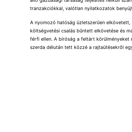
tranzakciókkal, valótlan nyilatkozatok benyúj
A nyomozó hatóság üzletszerűen elkövetett,
költségvetési csalás bűntett elkövetése és m
férfi ellen. A bíróság a feltárt körülményeke
szerda délután tett közzé a rajtaütésekről 