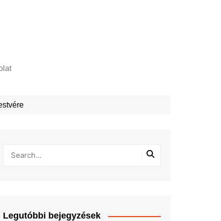
lat
zelési tájékoztató
estvére
Legutóbbi bejegyzések