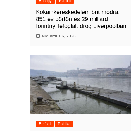
Bűnügy
Külföld
Kokainkereskedelem brit módra:
851 év börtön és 29 milliárd
forintnyi lefoglalt drog Liverpoolban
augusztus 6, 2026
Belföld
Politika