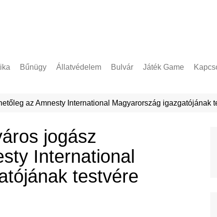
tika
Bűnügy
Állatvédelem
Bulvár
Játék Game
Kapcso
Adatke
ehetőleg az Amnesty International Magyarország igazgatójának t
yáros jogász
sty International
tójának testvére