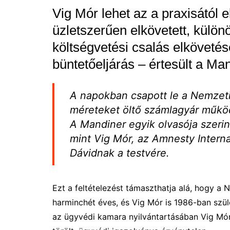
Vig Mór lehet az a praxisától e
üzletszerűen elkövetett, külö
költségvetési csalás elkövetés
büntetőeljárás – értesült a Ma
A napokban csapott le a Nemzet
méreteket öltő számlagyár működt
A Mandiner egyik olvasója szerin
mint Vig Mór, az Amnesty Intern
Dávidnak a testvére.
Ezt a feltételezést támaszthatja alá, hogy a 
harminchét éves, és Vig Mór is 1986-ban szül
az ügyvédi kamara nyilvántartásában Vig Mór