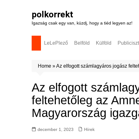
Skip
to
polkorrekt
content
Igazság csak egy van, küzdj, hogy a tiéd legyen az!
LeLePlező
Belföld
Külföld
Publicisz
Home
»
Az elfogott számlagyáros jogász felt
Az elfogott számlag
feltehetőleg az Amne
Magyarország igazga
december 1, 2023
Hírek