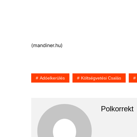
(mandiner.hu)
Adóelkerülés
Költségvetési Csalás
Polkorrekt