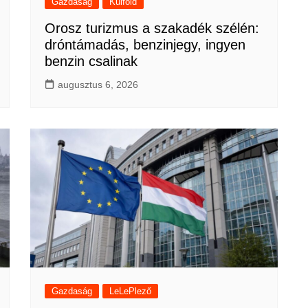
Gazdaság
Külföld
Orosz turizmus a szakadék szélén:
dróntámadás, benzinjegy, ingyen
benzin csalinak
augusztus 6, 2026
Gazdaság
LeLePlező