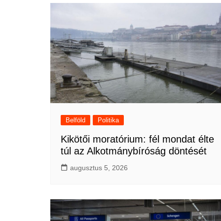
Belföld
Politika
Kikötői moratórium: fél mondat élte
túl az Alkotmánybíróság döntését
augusztus 5, 2026