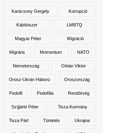
Karácsony Gergely
Korrupció
Kábítószer
LMBTQ
Magyar Péter
Migráció
Migráns
Momentum
NATO
Németország
Orbán Viktor
Orosz-Ukrán Háború
Oroszország
Pedofil
Pedofília
Rendőrség
Szíjjártó Péter
Tisza Kormány
Tisza Párt
Tüntetés
Ukrajna