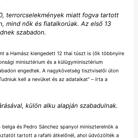
50, terrorcselekmények miatt fogva tartott
, mind nők és fiatalkorúak. Az első 13
ednek szabadon.
int a Hamász kiengedett 12 thai túszt is (ők többnyire
onsági minisztérium és a külügyminisztérium
zabadon engedtek. A nagykövetség tisztviselői úton
udniuk kell a nevüket és az adataikat” – írta a
árásával, külön alku alapján szabadulnak.
 belga és Pedro Sánchez spanyol miniszterelnök a
oztatót tartott a rafahi átkelőnél, ahol üdvözölték a