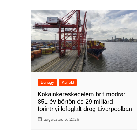
navigáció
Bűnügy
Külföld
Kokainkereskedelem brit módra:
851 év börtön és 29 milliárd
forintnyi lefoglalt drog Liverpoolban
augusztus 6, 2026