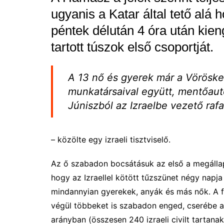
ugyanis a Katar által tető al
péntek délután 4 óra után kien
tartott túszok első csoportját.
A 13 nő és gyerek már a Vörösk
munkatársaival együtt, mentőaut
Júniszból az Izraelbe vezető raf
– közölte egy izraeli tisztviselő.
Az ő szabadon bocsátásuk az első a megállap
hogy az Izraellel kötött tűzszünet négy napj
mindannyian gyerekek, anyák és más nők. A f
végül többeket is szabadon enged, cserébe a
arányban (összesen 240 izraeli civilt tartanak