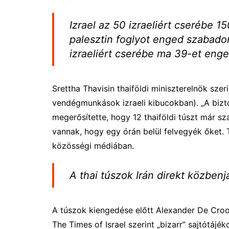
Izrael az 50 izraeliért cserébe 1
palesztin foglyot enged szabadon
izraeliért cserébe ma 39-et eng
Srettha Thavisin thaiföldi miniszterelnök szer
vendégmunkások izraeli kibucokban). „A bizt
megerősítette, hogy 12 thaiföldi túszt már s
vannak, hogy egy órán belül felvegyék őket. T
közösségi médiában.
A thai túszok Irán direkt közbenj
A túszok kiengedése előtt Alexander De Croo
The Times of Israel szerint „bizarr” sajtótájék