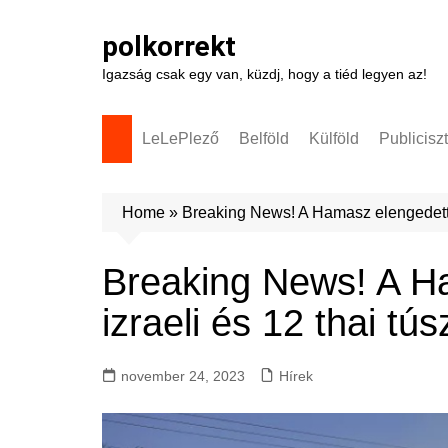
Skip
to
polkorrekt
content
Igazság csak egy van, küzdj, hogy a tiéd legyen az!
LeLePlező
Belföld
Külföld
Publicisz
Home
»
Breaking News! A Hamasz elengedett 1
Breaking News! A H
izraeli és 12 thai tús
november 24, 2023
Hírek