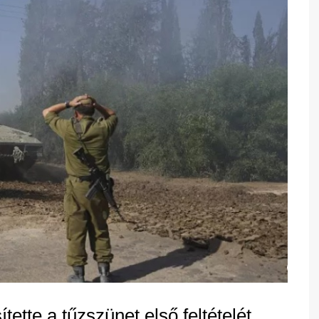
tette a tűzszünet első feltételét,