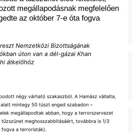
á hozott megállapodásnak megfelelően
gedte az október 7-e óta fogva
ereszt Nemzetközi Bizottságának
ókban úton van a dél-gázai Khan
ahi átkelőhöz
odott négy várható szakaszból. A Hamász vállalta,
a alatt mintegy 50 túszt enged szabadon –
elek megállapodtak abban, hogy a terrorszervezet
 tűzszünet meghosszabbításáért, továbbra is 1/3
 fogva a terroristák).