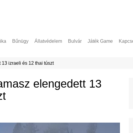
tika
Bűnügy
Állatvédelem
Bulvár
Játék Game
Kapcso
Adatke
3 izraeli és 12 thai túszt
amasz elengedett 13
zt