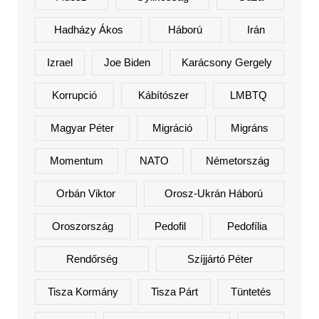
Hadházy Ákos
Háború
Irán
Izrael
Joe Biden
Karácsony Gergely
Korrupció
Kábítószer
LMBTQ
Magyar Péter
Migráció
Migráns
Momentum
NATO
Németország
Orbán Viktor
Orosz-Ukrán Háború
Oroszország
Pedofil
Pedofília
Rendőrség
Szíjjártó Péter
Tisza Kormány
Tisza Párt
Tüntetés