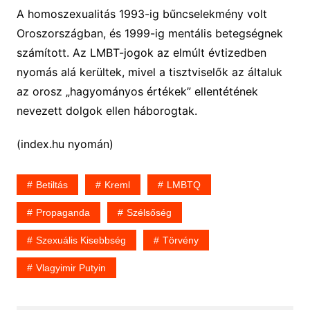
A homoszexualitás 1993-ig bűncselekmény volt
Oroszországban, és 1999-ig mentális betegségnek
számított. Az LMBT-jogok az elmúlt évtizedben
nyomás alá kerültek, mivel a tisztviselők az általuk
az orosz „hagyományos értékek” ellentétének
nevezett dolgok ellen háborogtak.
(index.hu nyomán)
Betiltás
Kreml
LMBTQ
Propaganda
Szélsőség
Szexuális Kisebbség
Törvény
Vlagyimir Putyin