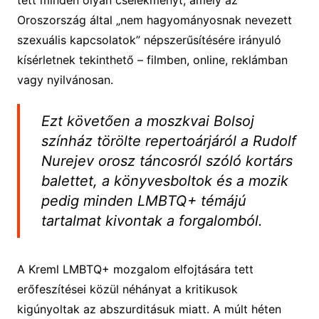
tett minden olyan cselekményt, amely az
Oroszország által „nem hagyományosnak nevezett
szexuális kapcsolatok” népszerűsítésére irányuló
kísérletnek tekinthető – filmben, online, reklámban
vagy nyilvánosan.
Ezt követően a moszkvai Bolsoj
színház törölte repertoárjáról a Rudolf
Nurejev orosz táncosról szóló kortárs
balettet, a könyvesboltok és a mozik
pedig minden LMBTQ+ témájú
tartalmat kivontak a forgalomból.
A Kreml LMBTQ+ mozgalom elfojtására tett
erőfeszítései közül néhányat a kritikusok
kigúnyoltak az abszurditásuk miatt. A múlt héten