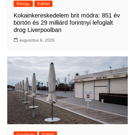
Bűnügy
Külföld
Kokainkereskedelem brit módra: 851 év
börtön és 29 milliárd forintnyi lefoglalt
drog Liverpoolban
augusztus 6, 2026
Gazdaság
Külföld