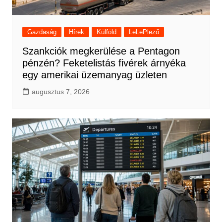
Gazdaság
Hírek
Külföld
LeLePlező
Szankciók megkerülése a Pentagon
pénzén? Feketelistás fivérek árnyéka
egy amerikai üzemanyag üzleten
augusztus 7, 2026