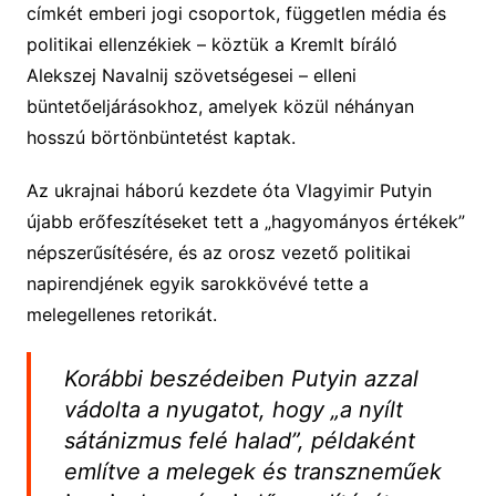
címkét emberi jogi csoportok, független média és
politikai ellenzékiek – köztük a Kremlt bíráló
Alekszej Navalnij szövetségesei – elleni
büntetőeljárásokhoz, amelyek közül néhányan
hosszú börtönbüntetést kaptak.
Az ukrajnai háború kezdete óta Vlagyimir Putyin
újabb erőfeszítéseket tett a „hagyományos értékek”
népszerűsítésére, és az orosz vezető politikai
napirendjének egyik sarokkövévé tette a
melegellenes retorikát.
Korábbi beszédeiben Putyin azzal
vádolta a nyugatot, hogy „a nyílt
sátánizmus felé halad”, példaként
említve a melegek és transzneműek