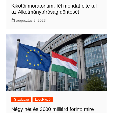
Kikötői moratórium: fél mondat élte túl
az Alkotmánybíróság döntését
augusztus 5, 2026
Gazdaság
LeLePlező
Négy hét és 3600 milliárd forint: mire