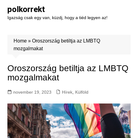
Skip
polkorrekt
to
Igazság csak egy van, küzdj, hogy a tiéd legyen az!
content
Home
»
Oroszország betiltja az LMBTQ
mozgalmakat
Oroszország betiltja az LMBTQ
mozgalmakat
november 19, 2023
Hírek
,
Külföld