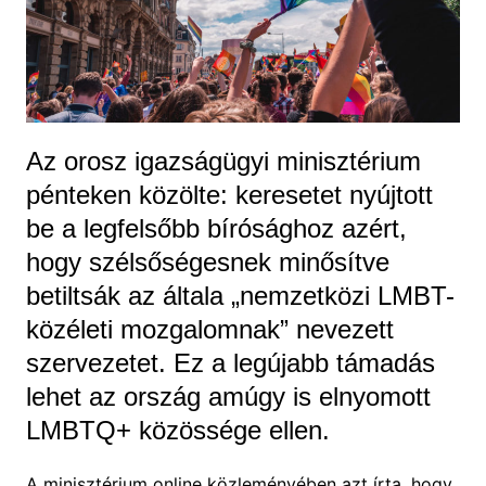
Az orosz igazságügyi minisztérium
pénteken közölte: keresetet nyújtott
be a legfelsőbb bírósághoz azért,
hogy szélsőségesnek minősítve
betiltsák az általa „nemzetközi LMBT-
közéleti mozgalomnak” nevezett
szervezetet. Ez a legújabb támadás
lehet az ország amúgy is elnyomott
LMBTQ+ közössége ellen.
A minisztérium online közleményében azt írta, hogy