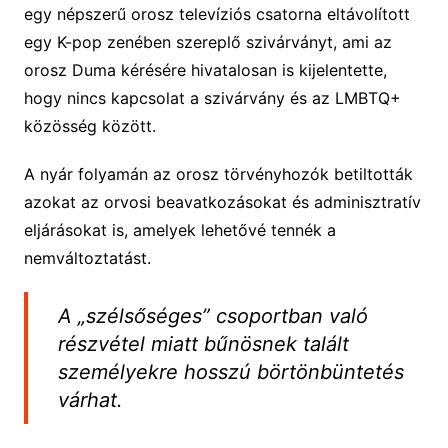
egy népszerű orosz televíziós csatorna eltávolított
egy K-pop zenében szereplő szivárványt, ami az
orosz Duma kérésére hivatalosan is kijelentette,
hogy nincs kapcsolat a szivárvány és az LMBTQ+
közösség között.
A nyár folyamán az orosz törvényhozók betiltották
azokat az orvosi beavatkozásokat és adminisztratív
eljárásokat is, amelyek lehetővé tennék a
nemváltoztatást.
A „szélsőséges” csoportban való
részvétel miatt bűnösnek talált
személyekre hosszú börtönbüntetés
várhat.