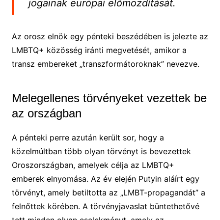
jogainak európai előmozdítását.
Az orosz elnök egy pénteki beszédében is jelezte az
LMBTQ+ közösség iránti megvetését, amikor a
transz embereket „transzformátoroknak” nevezve.
Melegellenes törvényeket vezettek be
az országban
A pénteki perre azután került sor, hogy a
közelmúltban több olyan törvényt is bevezettek
Oroszországban, amelyek célja az LMBTQ+
emberek elnyomása. Az év elején Putyin aláírt egy
törvényt, amely betiltotta az „LMBT-propagandát” a
felnőttek körében. A törvényjavaslat büntethetővé