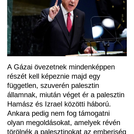
A Gázai övezetnek mindenképpen
részét kell képeznie majd egy
független, szuverén palesztin
államnak, miután véget ér a palesztin
Hamász és Izrael közötti háború.
Ankara pedig nem fog támogatni
olyan megoldásokat, amelyek révén
törölnék a palesztinokat az emberiség