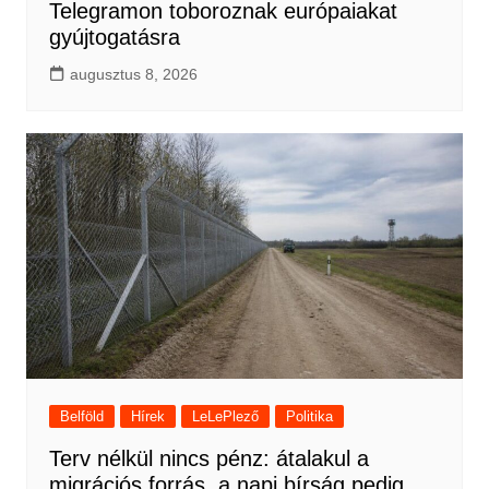
Telegramon toboroznak európaiakat
gyújtogatásra
augusztus 8, 2026
Belföld
Hírek
LeLePlező
Politika
Terv nélkül nincs pénz: átalakul a
migrációs forrás, a napi bírság pedig