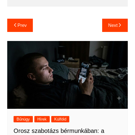
Bejegyzés
Prev
Next
navigáció
Bűnügy
Hírek
Külföld
Orosz szabotázs bérmunkában: a