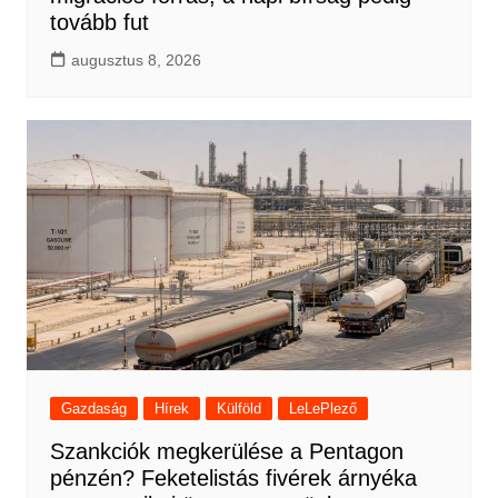
tovább fut
augusztus 8, 2026
Gazdaság
Hírek
Külföld
LeLePlező
Szankciók megkerülése a Pentagon
pénzén? Feketelistás fivérek árnyéka