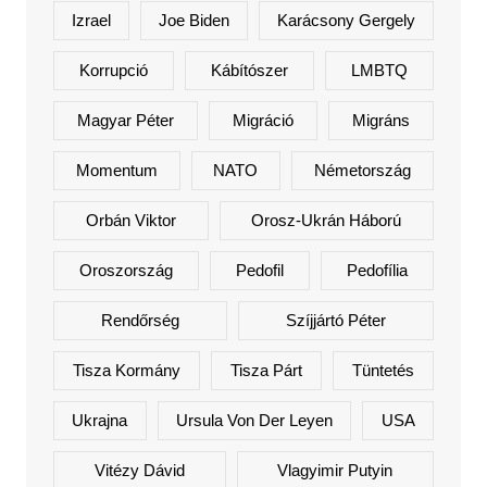
Izrael
Joe Biden
Karácsony Gergely
Korrupció
Kábítószer
LMBTQ
Magyar Péter
Migráció
Migráns
Momentum
NATO
Németország
Orbán Viktor
Orosz-Ukrán Háború
Oroszország
Pedofil
Pedofília
Rendőrség
Szíjjártó Péter
Tisza Kormány
Tisza Párt
Tüntetés
Ukrajna
Ursula Von Der Leyen
USA
Vitézy Dávid
Vlagyimir Putyin