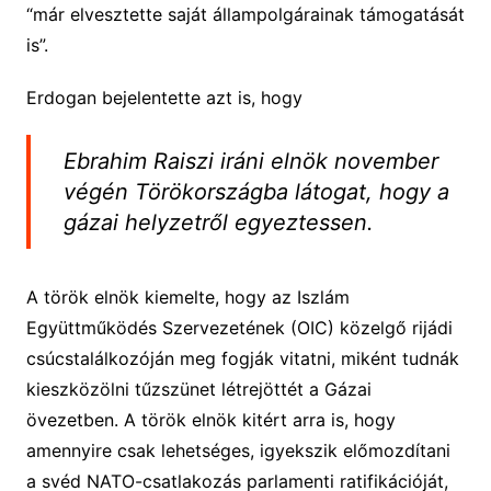
“már elvesztette saját állampolgárainak támogatását
is”.
Erdogan bejelentette azt is, hogy
Ebrahim Raiszi iráni elnök november
végén Törökországba látogat, hogy a
gázai helyzetről egyeztessen.
A török elnök kiemelte, hogy az Iszlám
Együttműködés Szervezetének (OIC) közelgő rijádi
csúcstalálkozóján meg fogják vitatni, miként tudnák
kieszközölni tűzszünet létrejöttét a Gázai
övezetben. A török elnök kitért arra is, hogy
amennyire csak lehetséges, igyekszik előmozdítani
a svéd NATO-csatlakozás parlamenti ratifikációját,