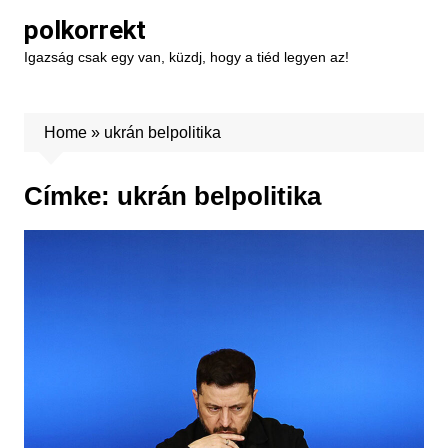
Skip
polkorrekt
to
Igazság csak egy van, küzdj, hogy a tiéd legyen az!
content
Home
»
ukrán belpolitika
Címke:
ukrán belpolitika