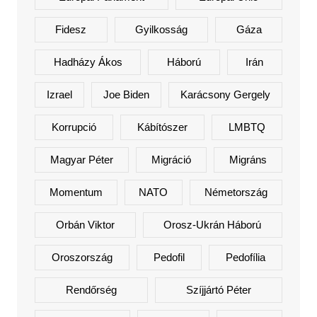
Fidesz
Gyilkosság
Gáza
Hadházy Ákos
Háború
Irán
Izrael
Joe Biden
Karácsony Gergely
Korrupció
Kábítószer
LMBTQ
Magyar Péter
Migráció
Migráns
Momentum
NATO
Németország
Orbán Viktor
Orosz-Ukrán Háború
Oroszország
Pedofil
Pedofília
Rendőrség
Szíjjártó Péter