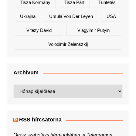
Tisza Kormány
Tisza Párt
Tüntetés
Ukrajna
Ursula Von Der Leyen
USA
Vitézy Dávid
Vlagyimir Putyin
Volodimir Zelenszkij
Archívum
Archívum
RSS hírcsatorna
Orosz szabotázs bérmunkában: a Telegramon