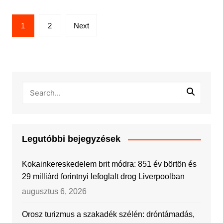
Bejegyzések
1
2
Next
lapozása
Legutóbbi bejegyzések
Kokainkereskedelem brit módra: 851 év börtön és
29 milliárd forintnyi lefoglalt drog Liverpoolban
augusztus 6, 2026
Orosz turizmus a szakadék szélén: dróntámadás,