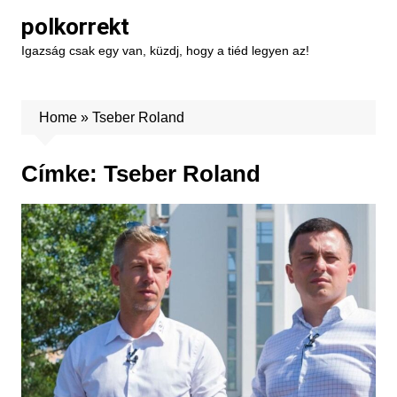
Skip
polkorrekt
to
Igazság csak egy van, küzdj, hogy a tiéd legyen az!
content
Home
»
Tseber Roland
Címke:
Tseber Roland