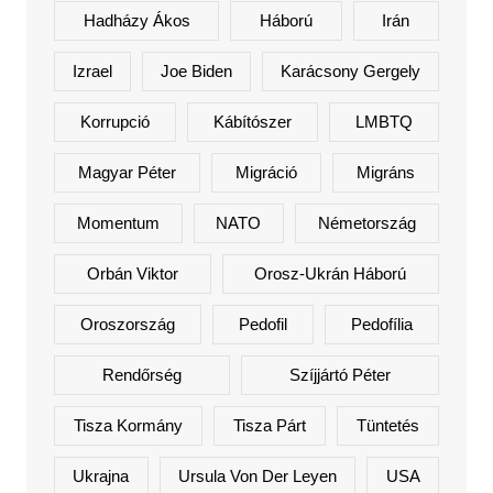
Hadházy Ákos
Háború
Irán
Izrael
Joe Biden
Karácsony Gergely
Korrupció
Kábítószer
LMBTQ
Magyar Péter
Migráció
Migráns
Momentum
NATO
Németország
Orbán Viktor
Orosz-Ukrán Háború
Oroszország
Pedofil
Pedofília
Rendőrség
Szíjjártó Péter
Tisza Kormány
Tisza Párt
Tüntetés
Ukrajna
Ursula Von Der Leyen
USA