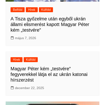
Belföld
Hírek
Külföld
A Tisza győzelme után egyből ukrán
állami elismerést kapott Magyar Péter
kém „testvére”
május 7, 2026
Hírek
Külföld
Magyar Péter kém „testvére”
fegyverekkel látja el az ukrán katonai
hírszerzést
december 22, 2025