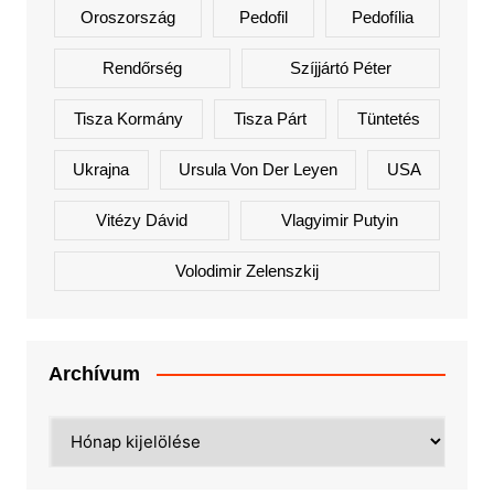
Oroszország
Pedofil
Pedofília
Rendőrség
Szíjjártó Péter
Tisza Kormány
Tisza Párt
Tüntetés
Ukrajna
Ursula Von Der Leyen
USA
Vitézy Dávid
Vlagyimir Putyin
Volodimir Zelenszkij
Archívum
Archívum