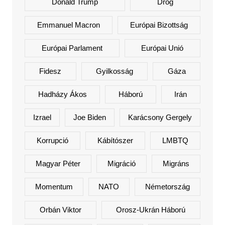
Donald Trump
Drog
Emmanuel Macron
Európai Bizottság
Európai Parlament
Európai Unió
Fidesz
Gyilkosság
Gáza
Hadházy Ákos
Háború
Irán
Izrael
Joe Biden
Karácsony Gergely
Korrupció
Kábítószer
LMBTQ
Magyar Péter
Migráció
Migráns
Momentum
NATO
Németország
Orbán Viktor
Orosz-Ukrán Háború