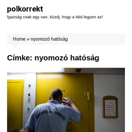
Skip
polkorrekt
to
Igazság csak egy van, küzdj, hogy a tiéd legyen az!
content
Home
»
nyomozó hatóság
Címke:
nyomozó hatóság