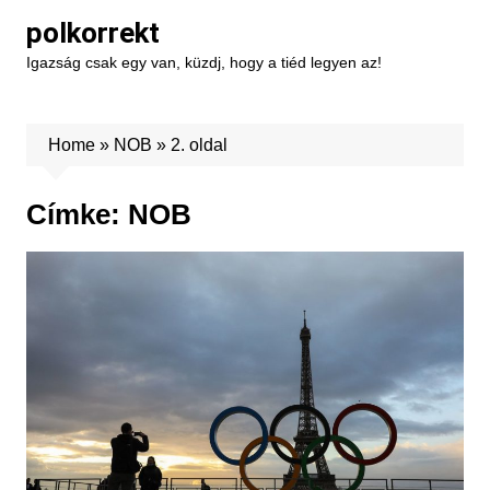
Skip
polkorrekt
to
Igazság csak egy van, küzdj, hogy a tiéd legyen az!
content
Home
»
NOB
»
2. oldal
Címke:
NOB