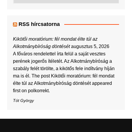
RSS hírcsatorna
Kikötői moratórium: fél mondat élte túl az
Alkotmánybíróság döntését
augusztus 5, 2026
A főváros rendelettel írta felül a saját vesztes
perének jogerős ítéletét. Az Alkotmánybíróság a
szabály felét törölte, a kikötős fele indítvány híján
ma is él. The post Kikötői moratórium: fél mondat
élte túl az Alkotmánybíróság döntését appeared
first on polkorrekt.
Tót György