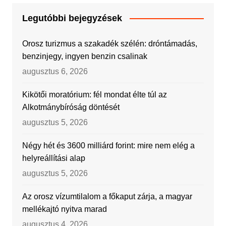
Legutóbbi bejegyzések
Orosz turizmus a szakadék szélén: dróntámadás,
benzinjegy, ingyen benzin csalinak
augusztus 6, 2026
Kikötői moratórium: fél mondat élte túl az
Alkotmánybíróság döntését
augusztus 5, 2026
Négy hét és 3600 milliárd forint: mire nem elég a
helyreállítási alap
augusztus 5, 2026
Az orosz vízumtilalom a főkaput zárja, a magyar
mellékajtó nyitva marad
augusztus 4, 2026