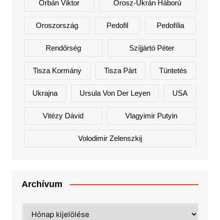
Orbán Viktor
Orosz-Ukrán Háború
Oroszország
Pedofil
Pedofília
Rendőrség
Szíjjártó Péter
Tisza Kormány
Tisza Párt
Tüntetés
Ukrajna
Ursula Von Der Leyen
USA
Vitézy Dávid
Vlagyimir Putyin
Volodimir Zelenszkij
Archívum
Archívum