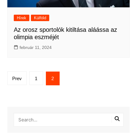
Hírek
Külföld
Az orosz sportolók kitiltása aláássa az
olimpia eszméjét
február 11, 2024
Bejegyzések
Prev
1
2
lapozása