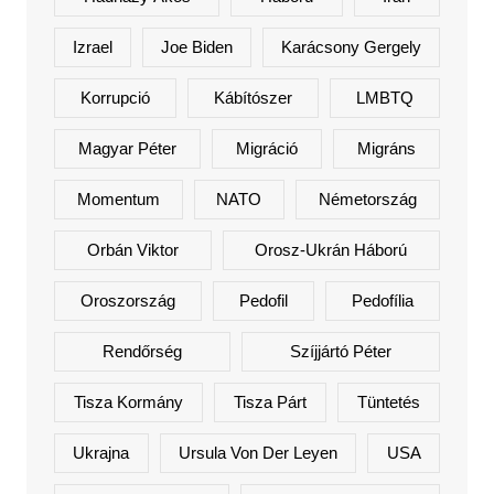
Izrael
Joe Biden
Karácsony Gergely
Korrupció
Kábítószer
LMBTQ
Magyar Péter
Migráció
Migráns
Momentum
NATO
Németország
Orbán Viktor
Orosz-Ukrán Háború
Oroszország
Pedofil
Pedofília
Rendőrség
Szíjjártó Péter
Tisza Kormány
Tisza Párt
Tüntetés
Ukrajna
Ursula Von Der Leyen
USA