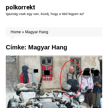
Skip
polkorrekt
to
Igazság csak egy van, küzdj, hogy a tiéd legyen az!
content
Home
»
Magyar Hang
Címke:
Magyar Hang