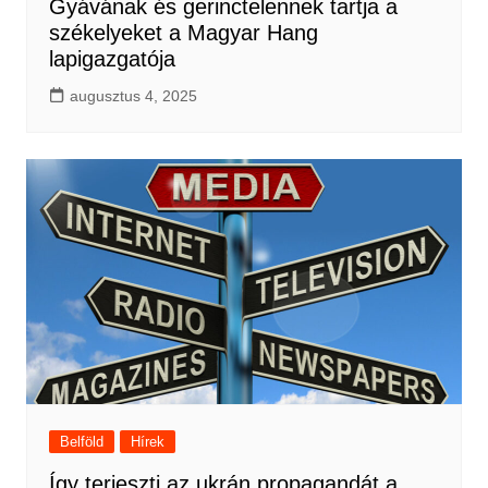
Gyávának és gerinctelennek tartja a
székelyeket a Magyar Hang
lapigazgatója
augusztus 4, 2025
Belföld
Hírek
Így terjeszti az ukrán propagandát a