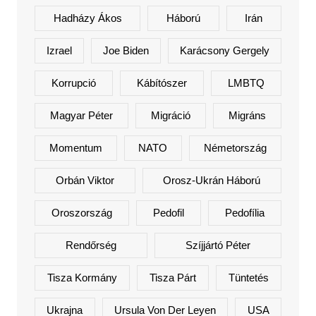
Hadházy Ákos
Háború
Irán
Izrael
Joe Biden
Karácsony Gergely
Korrupció
Kábítószer
LMBTQ
Magyar Péter
Migráció
Migráns
Momentum
NATO
Németország
Orbán Viktor
Orosz-Ukrán Háború
Oroszország
Pedofil
Pedofília
Rendőrség
Szíjjártó Péter
Tisza Kormány
Tisza Párt
Tüntetés
Ukrajna
Ursula Von Der Leyen
USA