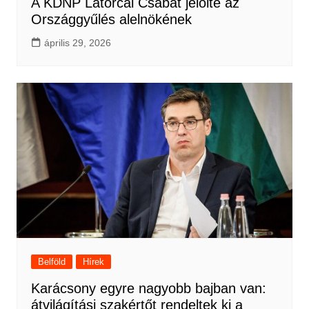
A KDNP Latorcai Csabát jelölte az
Országgyűlés alelnökének
április 29, 2026
Belföld
Hírek
Karácsony egyre nagyobb bajban van:
átvilágítási szakértőt rendeltek ki a