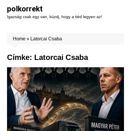
Skip
polkorrekt
to
Igazság csak egy van, küzdj, hogy a tiéd legyen az!
content
Home
»
Latorcai Csaba
Címke:
Latorcai Csaba