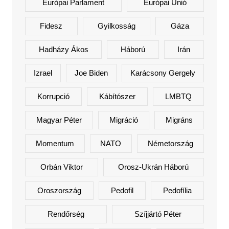
Európai Parlament
Európai Unió
Fidesz
Gyilkosság
Gáza
Hadházy Ákos
Háború
Irán
Izrael
Joe Biden
Karácsony Gergely
Korrupció
Kábítószer
LMBTQ
Magyar Péter
Migráció
Migráns
Momentum
NATO
Németország
Orbán Viktor
Orosz-Ukrán Háború
Oroszország
Pedofil
Pedofília
Rendőrség
Szíjjártó Péter