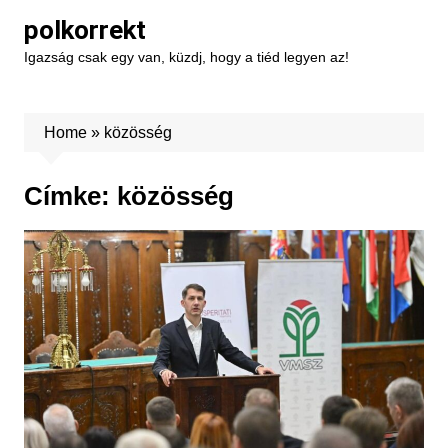
Skip
polkorrekt
to
Igazság csak egy van, küzdj, hogy a tiéd legyen az!
content
Home
»
közösség
Címke:
közösség