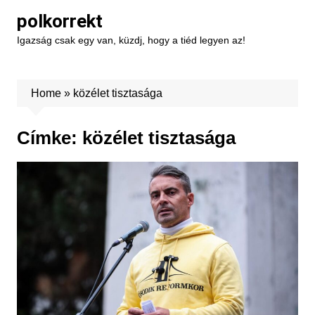
Skip
polkorrekt
to
Igazság csak egy van, küzdj, hogy a tiéd legyen az!
content
Home
»
közélet tisztasága
Címke:
közélet tisztasága