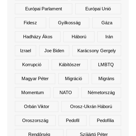
Európai Parlament
Európai Unió
Fidesz
Gyilkosság
Gáza
Hadházy Ákos
Háború
Irán
Izrael
Joe Biden
Karácsony Gergely
Korrupció
Kábítószer
LMBTQ
Magyar Péter
Migráció
Migráns
Momentum
NATO
Németország
Orbán Viktor
Orosz-Ukrán Háború
Oroszország
Pedofil
Pedofília
Rendőrség
Szíjjártó Péter