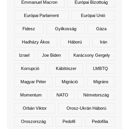
Emmanuel Macron
Európai Bizottság
Európai Parlament
Európai Unió
Fidesz
Gyilkosság
Gáza
Hadházy Ákos
Háború
Irán
Izrael
Joe Biden
Karácsony Gergely
Korrupció
Kábítószer
LMBTQ
Magyar Péter
Migráció
Migráns
Momentum
NATO
Németország
Orbán Viktor
Orosz-Ukrán Háború
Oroszország
Pedofil
Pedofília