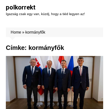
Skip
polkorrekt
to
Igazság csak egy van, küzdj, hogy a tiéd legyen az!
content
Home
»
kormányfők
Címke:
kormányfők