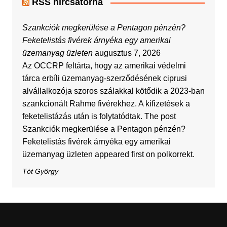
RSS hírcsatorna
Szankciók megkerülése a Pentagon pénzén?
Feketelistás fivérek árnyéka egy amerikai
üzemanyag üzleten
augusztus 7, 2026
Az OCCRP feltárta, hogy az amerikai védelmi
tárca erbíli üzemanyag-szerződésének ciprusi
alvállalkozója szoros szálakkal kötődik a 2023-ban
szankcionált Rahme fivérekhez. A kifizetések a
feketelistázás után is folytatódtak. The post
Szankciók megkerülése a Pentagon pénzén?
Feketelistás fivérek árnyéka egy amerikai
üzemanyag üzleten appeared first on polkorrekt.
Tót György