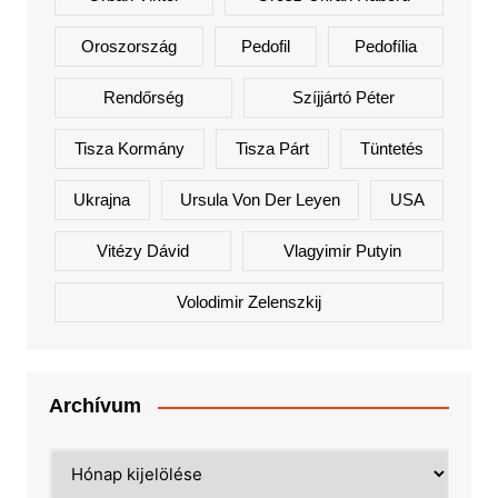
Oroszország
Pedofil
Pedofília
Rendőrség
Szíjjártó Péter
Tisza Kormány
Tisza Párt
Tüntetés
Ukrajna
Ursula Von Der Leyen
USA
Vitézy Dávid
Vlagyimir Putyin
Volodimir Zelenszkij
Archívum
Archívum