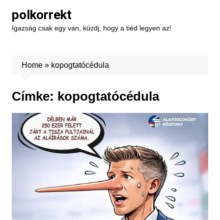
Skip
polkorrekt
to
Igazság csak egy van, küzdj, hogy a tiéd legyen az!
content
Home
»
kopogtatócédula
Címke:
kopogtatócédula