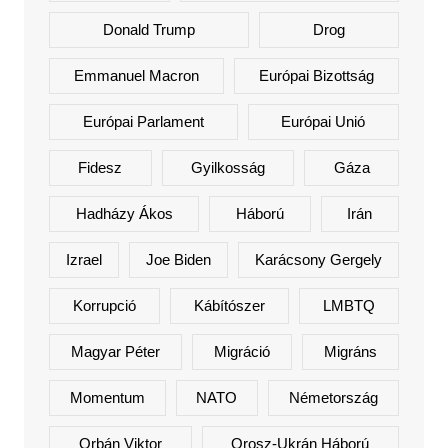
Donald Trump
Drog
Emmanuel Macron
Európai Bizottság
Európai Parlament
Európai Unió
Fidesz
Gyilkosság
Gáza
Hadházy Ákos
Háború
Irán
Izrael
Joe Biden
Karácsony Gergely
Korrupció
Kábítószer
LMBTQ
Magyar Péter
Migráció
Migráns
Momentum
NATO
Németország
Orbán Viktor
Orosz-Ukrán Háború