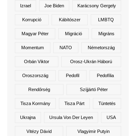
Izrael
Joe Biden
Karácsony Gergely
Korrupció
Kábítószer
LMBTQ
Magyar Péter
Migráció
Migráns
Momentum
NATO
Németország
Orbán Viktor
Orosz-Ukrán Háború
Oroszország
Pedofil
Pedofília
Rendőrség
Szíjjártó Péter
Tisza Kormány
Tisza Párt
Tüntetés
Ukrajna
Ursula Von Der Leyen
USA
Vitézy Dávid
Vlagyimir Putyin