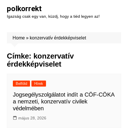
Skip
polkorrekt
to
Igazság csak egy van, küzdj, hogy a tiéd legyen az!
content
Home
»
konzervatív érdekképviselet
Címke:
konzervatív
érdekképviselet
Belföld
Hírek
Jogsegélyszolgálatot indít a CÖF-CÖKA
a nemzeti, konzervatív civilek
védelmében
május 28, 2026