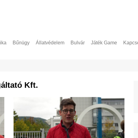
tika
Bűnügy
Állatvédelem
Bulvár
Játék Game
Kapcso
Adatke
áltató Kft.