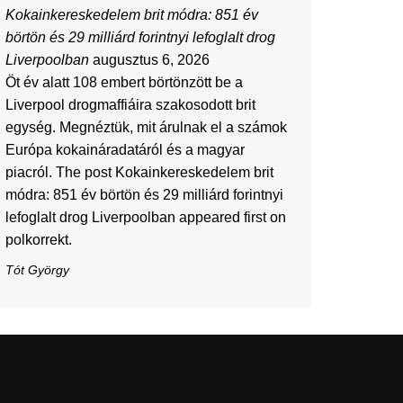
Kokainkereskedelem brit módra: 851 év
börtön és 29 milliárd forintnyi lefoglalt drog
Liverpoolban
augusztus 6, 2026
Öt év alatt 108 embert börtönzött be a
Liverpool drogmaffiáira szakosodott brit
egység. Megnéztük, mit árulnak el a számok
Európa kokaináradatáról és a magyar
piacról. The post Kokainkereskedelem brit
módra: 851 év börtön és 29 milliárd forintnyi
lefoglalt drog Liverpoolban appeared first on
polkorrekt.
Tót György