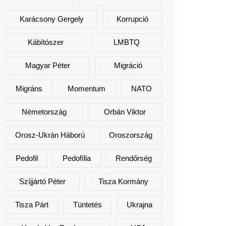
Karácsony Gergely
Korrupció
Kábítószer
LMBTQ
Magyar Péter
Migráció
Migráns
Momentum
NATO
Németország
Orbán Viktor
Orosz-Ukrán Háború
Oroszország
Pedofil
Pedofília
Rendőrség
Szíjjártó Péter
Tisza Kormány
Tisza Párt
Tüntetés
Ukrajna