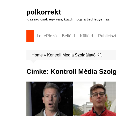
Skip
to
polkorrekt
content
Igazság csak egy van, küzdj, hogy a tiéd legyen az!
LeLePlező
Belföld
Külföld
Publicisz
Home
»
Kontroll Média Szolgáltató Kft.
Címke:
Kontroll Média Szolg