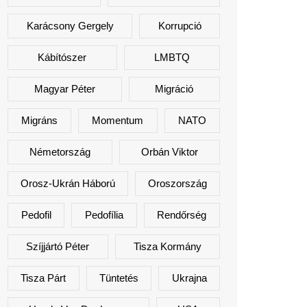
Karácsony Gergely
Korrupció
Kábítószer
LMBTQ
Magyar Péter
Migráció
Migráns
Momentum
NATO
Németország
Orbán Viktor
Orosz-Ukrán Háború
Oroszország
Pedofil
Pedofília
Rendőrség
Szíjjártó Péter
Tisza Kormány
Tisza Párt
Tüntetés
Ukrajna