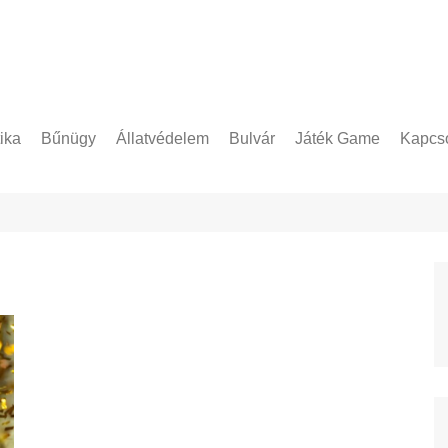
tika
Bűnügy
Állatvédelem
Bulvár
Játék Game
Kapcso
Adatke