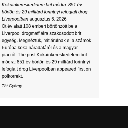
Kokainkereskedelem brit módra: 851 év
börtön és 29 milliárd forintnyi lefoglalt drog
Liverpoolban
augusztus 6, 2026
Öt év alatt 108 embert börtönzött be a
Liverpool drogmaffiáira szakosodott brit
egység. Megnéztük, mit árulnak el a számok
Európa kokaináradatáról és a magyar
piacról. The post Kokainkereskedelem brit
módra: 851 év börtön és 29 milliárd forintnyi
lefoglalt drog Liverpoolban appeared first on
polkorrekt.
Tót György