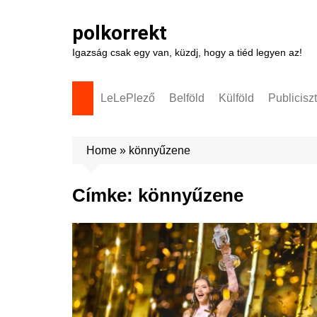
Skip
to
polkorrekt
content
Igazság csak egy van, küzdj, hogy a tiéd legyen az!
LeLePlező
Belföld
Külföld
Publicisz
Home
»
könnyűzene
Címke:
könnyűzene