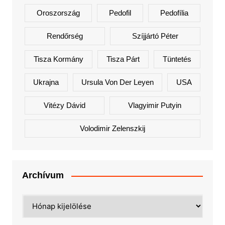
Oroszország
Pedofil
Pedofília
Rendőrség
Szíjjártó Péter
Tisza Kormány
Tisza Párt
Tüntetés
Ukrajna
Ursula Von Der Leyen
USA
Vitézy Dávid
Vlagyimir Putyin
Volodimir Zelenszkij
Archívum
Archívum