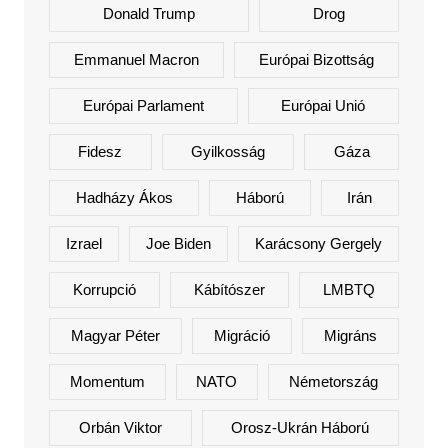
Donald Trump
Drog
Emmanuel Macron
Európai Bizottság
Európai Parlament
Európai Unió
Fidesz
Gyilkosság
Gáza
Hadházy Ákos
Háború
Irán
Izrael
Joe Biden
Karácsony Gergely
Korrupció
Kábítószer
LMBTQ
Magyar Péter
Migráció
Migráns
Momentum
NATO
Németország
Orbán Viktor
Orosz-Ukrán Háború