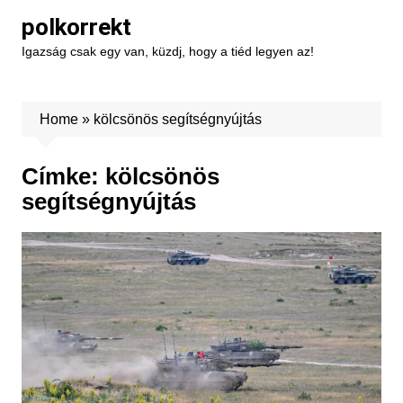
Skip
polkorrekt
to
Igazság csak egy van, küzdj, hogy a tiéd legyen az!
content
Home
»
kölcsönös segítségnyújtás
Címke:
kölcsönös
segítségnyújtás