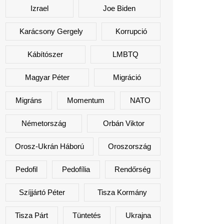
Izrael
Joe Biden
Karácsony Gergely
Korrupció
Kábítószer
LMBTQ
Magyar Péter
Migráció
Migráns
Momentum
NATO
Németország
Orbán Viktor
Orosz-Ukrán Háború
Oroszország
Pedofil
Pedofília
Rendőrség
Szíjjártó Péter
Tisza Kormány
Tisza Párt
Tüntetés
Ukrajna