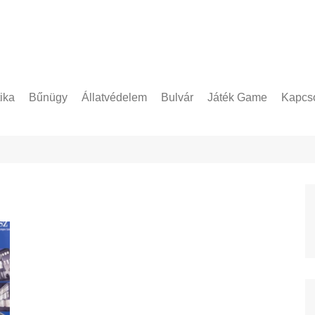
tika
Bűnügy
Állatvédelem
Bulvár
Játék Game
Kapcso
Adatke