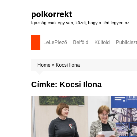
Skip
to
polkorrekt
content
Igazság csak egy van, küzdj, hogy a tiéd legyen az!
LeLePlező
Belföld
Külföld
Publicisz
Home
»
Kocsi Ilona
Címke:
Kocsi Ilona