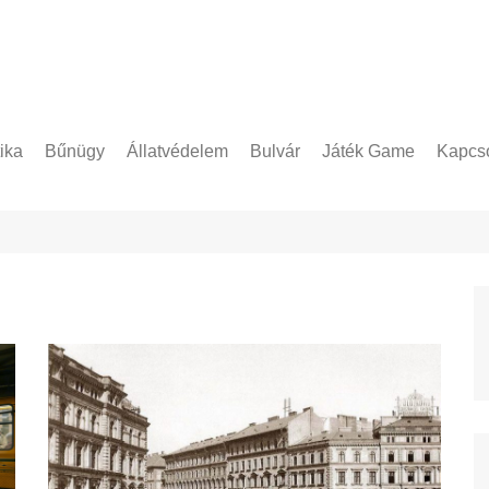
tika
Bűnügy
Állatvédelem
Bulvár
Játék Game
Kapcso
Adatke