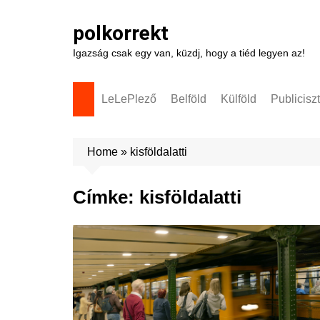
Skip
to
polkorrekt
content
Igazság csak egy van, küzdj, hogy a tiéd legyen az!
LeLePlező
Belföld
Külföld
Publicisz
Home
»
kisföldalatti
Címke:
kisföldalatti