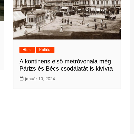
Hírek
Kultúra
A kontinens első metróvonala még
Párizs és Bécs csodálatát is kivívta
január 10, 2024