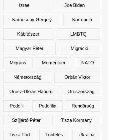
Izrael
Joe Biden
Karácsony Gergely
Korrupció
Kábítószer
LMBTQ
Magyar Péter
Migráció
Migráns
Momentum
NATO
Németország
Orbán Viktor
Orosz-Ukrán Háború
Oroszország
Pedofil
Pedofília
Rendőrség
Szíjjártó Péter
Tisza Kormány
Tisza Párt
Tüntetés
Ukrajna