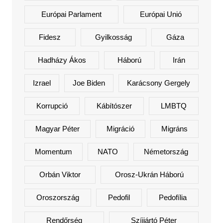
Európai Parlament
Európai Unió
Fidesz
Gyilkosság
Gáza
Hadházy Ákos
Háború
Irán
Izrael
Joe Biden
Karácsony Gergely
Korrupció
Kábítószer
LMBTQ
Magyar Péter
Migráció
Migráns
Momentum
NATO
Németország
Orbán Viktor
Orosz-Ukrán Háború
Oroszország
Pedofil
Pedofília
Rendőrség
Szíjjártó Péter