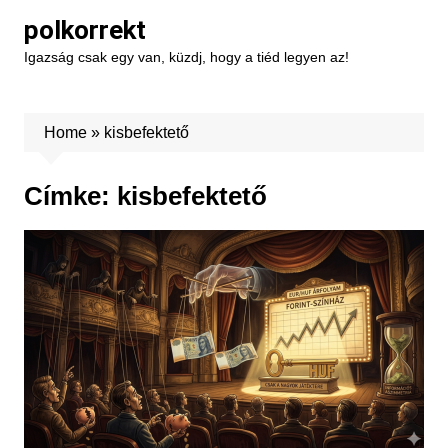
Skip
polkorrekt
to
Igazság csak egy van, küzdj, hogy a tiéd legyen az!
content
Home
»
kisbefektető
Címke:
kisbefektető