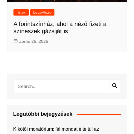
Hírek
LeLePlező
A forintszínház, ahol a néző fizeti a
színészek gázsiját is
április 26, 2026
Legutóbbi bejegyzések
Kikötői moratórium: fél mondat élte túl az