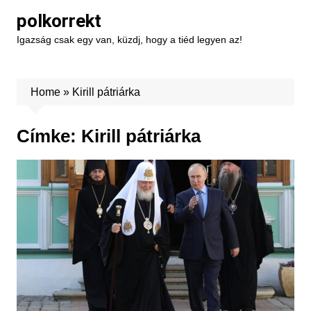
Skip
polkorrekt
to
Igazság csak egy van, küzdj, hogy a tiéd legyen az!
content
Home
»
Kirill pátriárka
Címke:
Kirill pátriárka