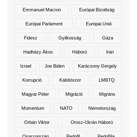
Emmanuel Macron
Európai Bizottság
Európai Parlament
Európai Unió
Fidesz
Gyilkosság
Gáza
Hadházy Ákos
Háború
Irán
Izrael
Joe Biden
Karácsony Gergely
Korrupció
Kábítószer
LMBTQ
Magyar Péter
Migráció
Migráns
Momentum
NATO
Németország
Orbán Viktor
Orosz-Ukrán Háború
Oroszország
Pedofil
Pedofília