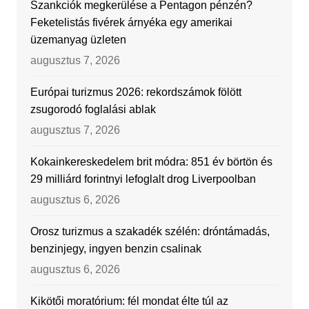
Szankciók megkerülése a Pentagon pénzén?
Feketelistás fivérek árnyéka egy amerikai
üzemanyag üzleten
augusztus 7, 2026
Európai turizmus 2026: rekordszámok fölött
zsugorodó foglalási ablak
augusztus 7, 2026
Kokainkereskedelem brit módra: 851 év börtön és
29 milliárd forintnyi lefoglalt drog Liverpoolban
augusztus 6, 2026
Orosz turizmus a szakadék szélén: dróntámadás,
benzinjegy, ingyen benzin csalinak
augusztus 6, 2026
Kikötői moratórium: fél mondat élte túl az