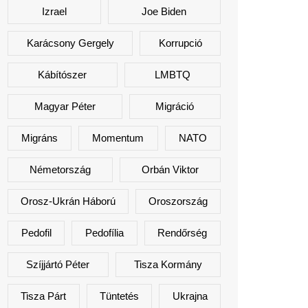
Izrael
Joe Biden
Karácsony Gergely
Korrupció
Kábítószer
LMBTQ
Magyar Péter
Migráció
Migráns
Momentum
NATO
Németország
Orbán Viktor
Orosz-Ukrán Háború
Oroszország
Pedofil
Pedofília
Rendőrség
Szíjjártó Péter
Tisza Kormány
Tisza Párt
Tüntetés
Ukrajna