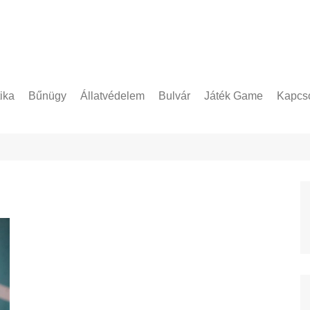
tika
Bűnügy
Állatvédelem
Bulvár
Játék Game
Kapcso
Adatke