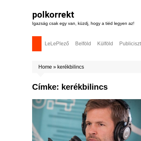
Skip
to
polkorrekt
content
Igazság csak egy van, küzdj, hogy a tiéd legyen az!
LeLePlező
Belföld
Külföld
Publicisz
Home
»
kerékbilincs
Címke:
kerékbilincs