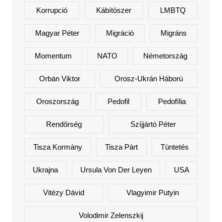
Korrupció
Kábítószer
LMBTQ
Magyar Péter
Migráció
Migráns
Momentum
NATO
Németország
Orbán Viktor
Orosz-Ukrán Háború
Oroszország
Pedofil
Pedofília
Rendőrség
Szíjjártó Péter
Tisza Kormány
Tisza Párt
Tüntetés
Ukrajna
Ursula Von Der Leyen
USA
Vitézy Dávid
Vlagyimir Putyin
Volodimir Zelenszkij