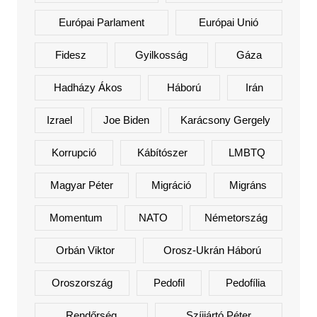
Európai Parlament
Európai Unió
Fidesz
Gyilkosság
Gáza
Hadházy Ákos
Háború
Irán
Izrael
Joe Biden
Karácsony Gergely
Korrupció
Kábítószer
LMBTQ
Magyar Péter
Migráció
Migráns
Momentum
NATO
Németország
Orbán Viktor
Orosz-Ukrán Háború
Oroszország
Pedofil
Pedofília
Rendőrség
Szíjjártó Péter