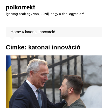
Skip
polkorrekt
to
Igazság csak egy van, küzdj, hogy a tiéd legyen az!
content
Home
»
katonai innováció
Címke:
katonai innováció