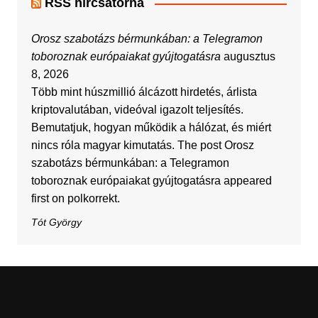
RSS hírcsatorna
Orosz szabotázs bérmunkában: a Telegramon
toboroznak európaiakat gyújtogatásra
augusztus
8, 2026
Több mint húszmillió álcázott hirdetés, árlista
kriptovalutában, videóval igazolt teljesítés.
Bemutatjuk, hogyan működik a hálózat, és miért
nincs róla magyar kimutatás. The post Orosz
szabotázs bérmunkában: a Telegramon
toboroznak európaiakat gyújtogatásra appeared
first on polkorrekt.
Tót György