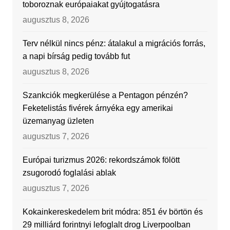
toboroznak európaiakat gyújtogatásra
augusztus 8, 2026
Terv nélkül nincs pénz: átalakul a migrációs forrás,
a napi bírság pedig tovább fut
augusztus 8, 2026
Szankciók megkerülése a Pentagon pénzén?
Feketelistás fivérek árnyéka egy amerikai
üzemanyag üzleten
augusztus 7, 2026
Európai turizmus 2026: rekordszámok fölött
zsugorodó foglalási ablak
augusztus 7, 2026
Kokainkereskedelem brit módra: 851 év börtön és
29 milliárd forintnyi lefoglalt drog Liverpoolban