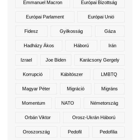
Emmanuel Macron
Európai Bizottság
Európai Parlament
Európai Unió
Fidesz
Gyilkosság
Gáza
Hadházy Ákos
Háború
Irán
Izrael
Joe Biden
Karácsony Gergely
Korrupció
Kábítószer
LMBTQ
Magyar Péter
Migráció
Migráns
Momentum
NATO
Németország
Orbán Viktor
Orosz-Ukrán Háború
Oroszország
Pedofil
Pedofília