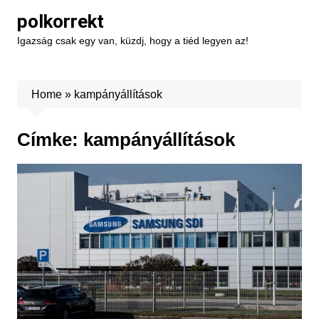
Skip
polkorrekt
to
Igazság csak egy van, küzdj, hogy a tiéd legyen az!
content
Home
»
kampányállítások
Címke:
kampányállítások