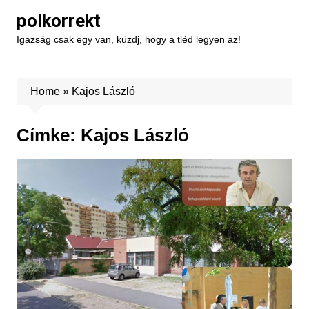
Skip
polkorrekt
to
Igazság csak egy van, küzdj, hogy a tiéd legyen az!
content
Home
»
Kajos László
Címke:
Kajos László