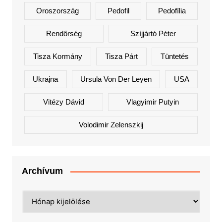
Oroszország
Pedofil
Pedofília
Rendőrség
Szíjjártó Péter
Tisza Kormány
Tisza Párt
Tüntetés
Ukrajna
Ursula Von Der Leyen
USA
Vitézy Dávid
Vlagyimir Putyin
Volodimir Zelenszkij
Archívum
Archívum