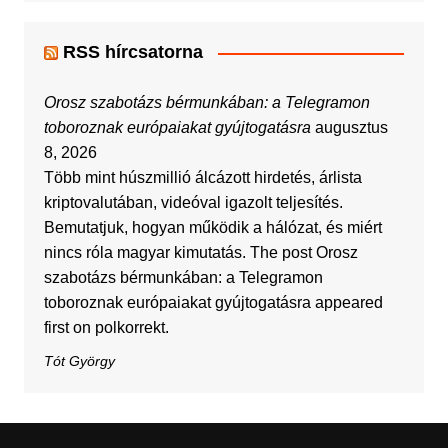
RSS hírcsatorna
Orosz szabotázs bérmunkában: a Telegramon
toboroznak európaiakat gyújtogatásra
augusztus
8, 2026
Több mint húszmillió álcázott hirdetés, árlista
kriptovalutában, videóval igazolt teljesítés.
Bemutatjuk, hogyan működik a hálózat, és miért
nincs róla magyar kimutatás. The post Orosz
szabotázs bérmunkában: a Telegramon
toboroznak európaiakat gyújtogatásra appeared
first on polkorrekt.
Tót György