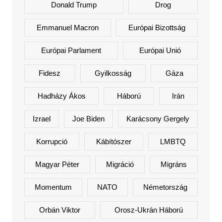
Donald Trump
Drog
Emmanuel Macron
Európai Bizottság
Európai Parlament
Európai Unió
Fidesz
Gyilkosság
Gáza
Hadházy Ákos
Háború
Irán
Izrael
Joe Biden
Karácsony Gergely
Korrupció
Kábítószer
LMBTQ
Magyar Péter
Migráció
Migráns
Momentum
NATO
Németország
Orbán Viktor
Orosz-Ukrán Háború