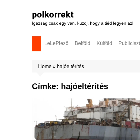
Skip
to
polkorrekt
content
Igazság csak egy van, küzdj, hogy a tiéd legyen az!
LeLePlező
Belföld
Külföld
Publicisz
Home
»
hajóeltérítés
Címke:
hajóeltérítés