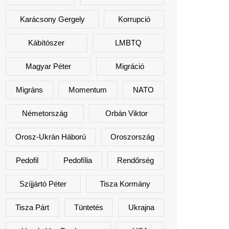
Karácsony Gergely
Korrupció
Kábítószer
LMBTQ
Magyar Péter
Migráció
Migráns
Momentum
NATO
Németország
Orbán Viktor
Orosz-Ukrán Háború
Oroszország
Pedofil
Pedofília
Rendőrség
Szíjjártó Péter
Tisza Kormány
Tisza Párt
Tüntetés
Ukrajna