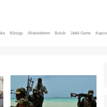
tika
Bűnügy
Állatvédelem
Bulvár
Játék Game
Kapcso
Adatke