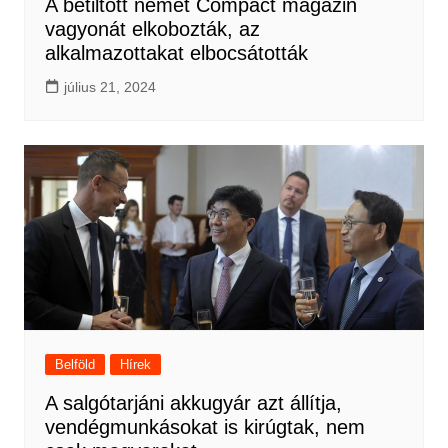
A betiltott német Compact magazin
vagyonát elkobozták, az
alkalmazottakat elbocsátották
július 21, 2024
Belföld
Hírek
A salgótarjáni akkugyár azt állítja,
vendégmunkásokat is kirúgtak, nem