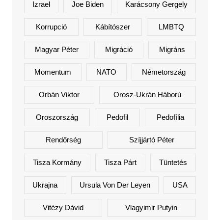
Izrael
Joe Biden
Karácsony Gergely
Korrupció
Kábítószer
LMBTQ
Magyar Péter
Migráció
Migráns
Momentum
NATO
Németország
Orbán Viktor
Orosz-Ukrán Háború
Oroszország
Pedofil
Pedofília
Rendőrség
Szíjjártó Péter
Tisza Kormány
Tisza Párt
Tüntetés
Ukrajna
Ursula Von Der Leyen
USA
Vitézy Dávid
Vlagyimir Putyin