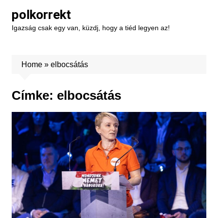
Skip
polkorrekt
to
Igazság csak egy van, küzdj, hogy a tiéd legyen az!
content
Home
»
elbocsátás
Címke:
elbocsátás