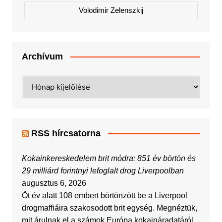
Volodimir Zelenszkij
Archívum
Archívum
RSS hírcsatorna
Kokainkereskedelem brit módra: 851 év börtön és
29 milliárd forintnyi lefoglalt drog Liverpoolban
augusztus 6, 2026
Öt év alatt 108 embert börtönzött be a Liverpool
drogmaffiáira szakosodott brit egység. Megnéztük,
mit árulnak el a számok Európa kokaináradatáról