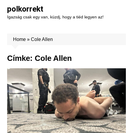
Skip
polkorrekt
to
Igazság csak egy van, küzdj, hogy a tiéd legyen az!
content
Home
»
Cole Allen
Címke:
Cole Allen