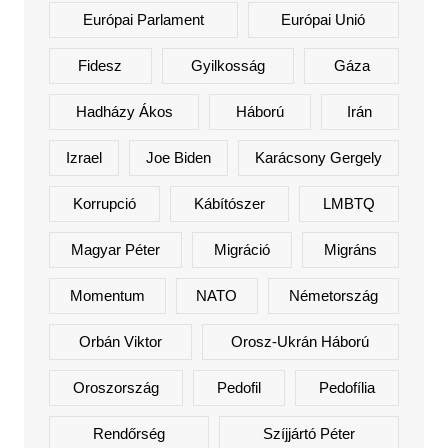
Európai Parlament
Európai Unió
Fidesz
Gyilkosság
Gáza
Hadházy Ákos
Háború
Irán
Izrael
Joe Biden
Karácsony Gergely
Korrupció
Kábítószer
LMBTQ
Magyar Péter
Migráció
Migráns
Momentum
NATO
Németország
Orbán Viktor
Orosz-Ukrán Háború
Oroszország
Pedofil
Pedofília
Rendőrség
Szíjjártó Péter