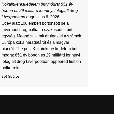
Kokainkereskedelem brit módra: 851 év
börtön és 29 milliárd forintnyi lefoglalt drog
Liverpoolban
augusztus 6, 2026
Öt év alatt 108 embert börtönzött be a
Liverpool drogmaffiáira szakosodott brit
egység. Megnéztük, mit árulnak el a számok
Európa kokaináradatáról és a magyar
piacról. The post Kokainkereskedelem brit
módra: 851 év börtön és 29 milliárd forintnyi
lefoglalt drog Liverpoolban appeared first on
polkorrekt.
Tót György