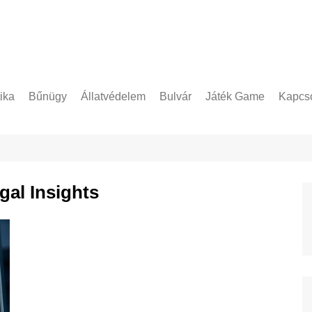
tika
Bűnügy
Állatvédelem
Bulvár
Játék Game
Kapcso
Adatke
gal Insights