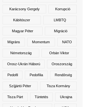
Karácsony Gergely
Korrupció
Kábítószer
LMBTQ
Magyar Péter
Migráció
Migráns
Momentum
NATO
Németország
Orbán Viktor
Orosz-Ukrán Háború
Oroszország
Pedofil
Pedofília
Rendőrség
Szíjjártó Péter
Tisza Kormány
Tisza Párt
Tüntetés
Ukrajna