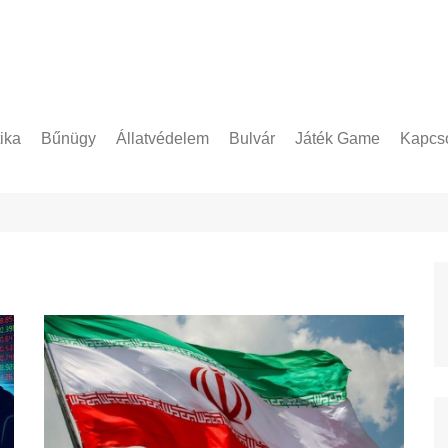
tika
Bűnügy
Állatvédelem
Bulvár
Játék Game
Kapcso
Adatke