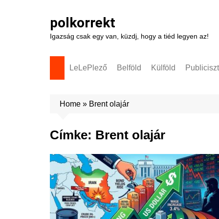
Skip
to
polkorrekt
content
Igazság csak egy van, küzdj, hogy a tiéd legyen az!
LeLePlező
Belföld
Külföld
Publicisz
Home
»
Brent olajár
Címke:
Brent olajár