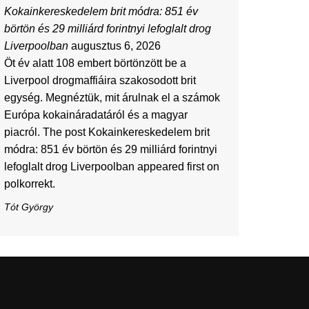
Kokainkereskedelem brit módra: 851 év
börtön és 29 milliárd forintnyi lefoglalt drog
Liverpoolban
augusztus 6, 2026
Öt év alatt 108 embert börtönzött be a
Liverpool drogmaffiáira szakosodott brit
egység. Megnéztük, mit árulnak el a számok
Európa kokaináradatáról és a magyar
piacról. The post Kokainkereskedelem brit
módra: 851 év börtön és 29 milliárd forintnyi
lefoglalt drog Liverpoolban appeared first on
polkorrekt.
Tót György