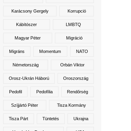
Karácsony Gergely
Korrupció
Kábítószer
LMBTQ
Magyar Péter
Migráció
Migráns
Momentum
NATO
Németország
Orbán Viktor
Orosz-Ukrán Háború
Oroszország
Pedofil
Pedofília
Rendőrség
Szíjjártó Péter
Tisza Kormány
Tisza Párt
Tüntetés
Ukrajna