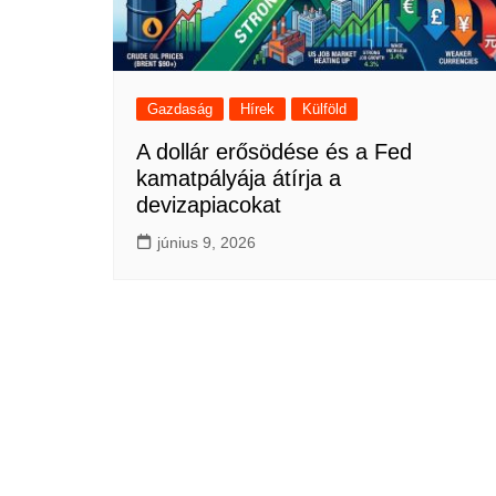
Gazdaság
Hírek
Külföld
A dollár erősödése és a Fed
kamatpályája átírja a
devizapiacokat
június 9, 2026