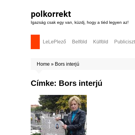
Skip
to
polkorrekt
content
Igazság csak egy van, küzdj, hogy a tiéd legyen az!
LeLePlező
Belföld
Külföld
Publicisz
Home
»
Bors interjú
Címke:
Bors interjú