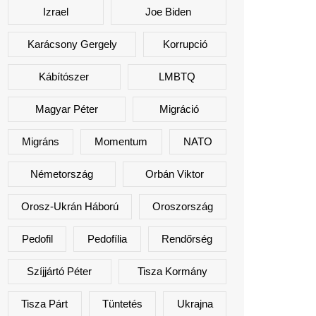
Izrael
Joe Biden
Karácsony Gergely
Korrupció
Kábítószer
LMBTQ
Magyar Péter
Migráció
Migráns
Momentum
NATO
Németország
Orbán Viktor
Orosz-Ukrán Háború
Oroszország
Pedofil
Pedofília
Rendőrség
Szíjjártó Péter
Tisza Kormány
Tisza Párt
Tüntetés
Ukrajna