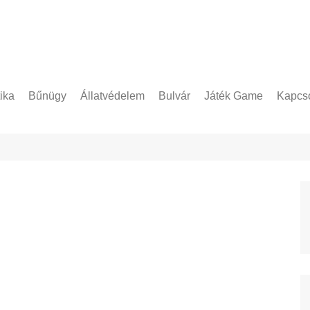
tika
Bűnügy
Állatvédelem
Bulvár
Játék Game
Kapcso
Adatke