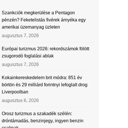
Szankciók megkerülése a Pentagon
pénzén? Feketelistás fivérek árnyéka egy
amerikai üzemanyag üzleten
augusztus 7, 2026
Európai turizmus 2026: rekordszámok fölött
zsugorodó foglalási ablak
augusztus 7, 2026
Kokainkereskedelem brit módra: 851 év
börtön és 29 milliárd forintnyi lefoglalt drog
Liverpoolban
augusztus 6, 2026
Orosz turizmus a szakadék szélén:
dróntámadás, benzinjegy, ingyen benzin
csalinak