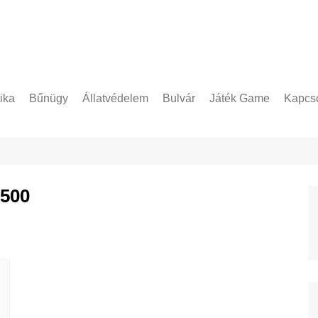
tika
Bűnügy
Állatvédelem
Bulvár
Játék Game
Kapcso
Adatke
6500