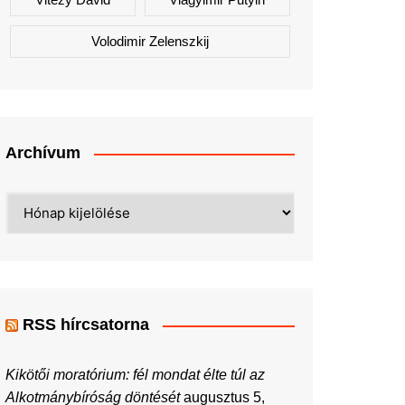
Volodimir Zelenszkij
Archívum
Archívum
RSS hírcsatorna
Kikötői moratórium: fél mondat élte túl az
Alkotmánybíróság döntését
augusztus 5,