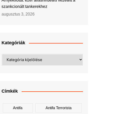
Árnyékflotta: ezer álláshirdetés vezetett a
szankcionált tankerekhez
augusztus 3, 2026
Kategóriák
Kategóriák
Címkék
Antifa
Antifa Terrorista