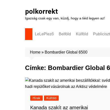
Skip
to
polkorrekt
content
Igazság csak egy van, küzdj, hogy a tiéd legyen az!
LeLePlező
Belföld
Külföld
Publicisz
Home
»
Bombardier Global 6500
Címke:
Bombardier Global 
Hírek
Külföld
Kanada szakít az amerikai