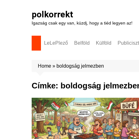
Skip
to
polkorrekt
content
Igazság csak egy van, küzdj, hogy a tiéd legyen az!
LeLePlező
Belföld
Külföld
Publicisz
Home
»
boldogság jelmezben
Címke:
boldogság jelmezbe