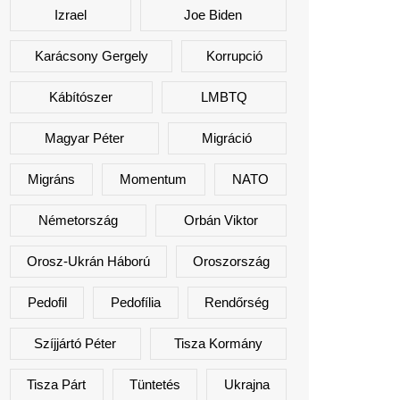
Izrael
Joe Biden
Karácsony Gergely
Korrupció
Kábítószer
LMBTQ
Magyar Péter
Migráció
Migráns
Momentum
NATO
Németország
Orbán Viktor
Orosz-Ukrán Háború
Oroszország
Pedofil
Pedofília
Rendőrség
Szíjjártó Péter
Tisza Kormány
Tisza Párt
Tüntetés
Ukrajna