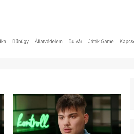
tika
Bűnügy
Állatvédelem
Bulvár
Játék Game
Kapcso
Adatke