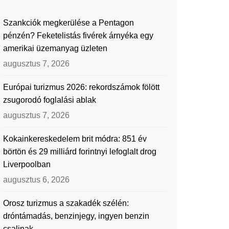
Szankciók megkerülése a Pentagon
pénzén? Feketelistás fivérek árnyéka egy
amerikai üzemanyag üzleten
augusztus 7, 2026
Európai turizmus 2026: rekordszámok fölött
zsugorodó foglalási ablak
augusztus 7, 2026
Kokainkereskedelem brit módra: 851 év
börtön és 29 milliárd forintnyi lefoglalt drog
Liverpoolban
augusztus 6, 2026
Orosz turizmus a szakadék szélén:
dróntámadás, benzinjegy, ingyen benzin
csalinak