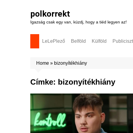
Skip
to
polkorrekt
content
Igazság csak egy van, küzdj, hogy a tiéd legyen az!
LeLePlező
Belföld
Külföld
Publicisz
Home
»
bizonyítékhiány
Címke:
bizonyítékhiány