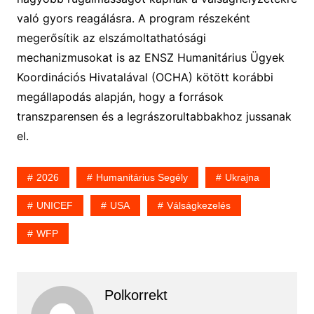
való gyors reagálásra. A program részeként
megerősítik az elszámoltathatósági
mechanizmusokat is az ENSZ Humanitárius Ügyek
Koordinációs Hivatalával (OCHA) kötött korábbi
megállapodás alapján, hogy a források
transzparensen és a legrászorultabbakhoz jussanak
el.
2026
Humanitárius Segély
Ukrajna
UNICEF
USA
Válságkezelés
WFP
Polkorrekt