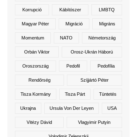
Korrupció
Kábítószer
LMBTQ
Magyar Péter
Migráció
Migráns
Momentum
NATO
Németország
Orbán Viktor
Orosz-Ukrán Háború
Oroszország
Pedofil
Pedofília
Rendőrség
Szíjjártó Péter
Tisza Kormány
Tisza Párt
Tüntetés
Ukrajna
Ursula Von Der Leyen
USA
Vitézy Dávid
Vlagyimir Putyin
Volodimir Zelenszkij