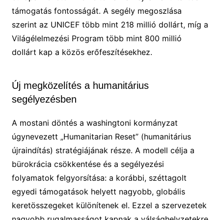
támogatás fontosságát. A segély megoszlása
szerint az UNICEF több mint 218 millió dollárt, míg a
Világélelmezési Program több mint 800 millió
dollárt kap a közös erőfeszítésekhez.
Új megközelítés a humanitárius
segélyezésben
A mostani döntés a washingtoni kormányzat
úgynevezett „Humanitarian Reset” (humanitárius
újraindítás) stratégiájának része. A modell célja a
bürokrácia csökkentése és a segélyezési
folyamatok felgyorsítása: a korábbi, széttagolt
egyedi támogatások helyett nagyobb, globális
keretösszegeket különítenek el. Ezzel a szervezetek
nagyobb rugalmasságot kapnak a válsághelyzetekre