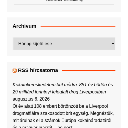
Archívum
Archívum
RSS hírcsatorna
Kokainkereskedelem brit módra: 851 év börtön és
29 milliárd forintnyi lefoglalt drog Liverpoolban
augusztus 6, 2026
Öt év alatt 108 embert börtönzött be a Liverpool
drogmaffiáira szakosodott brit egység. Megnéztük,
mit árulnak el a számok Európa kokaináradatáról
és a magyar piacról. The post