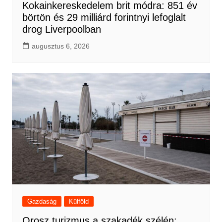
Kokainkereskedelem brit módra: 851 év
börtön és 29 milliárd forintnyi lefoglalt
drog Liverpoolban
augusztus 6, 2026
Gazdaság
Külföld
Orosz turizmus a szakadék szélén: