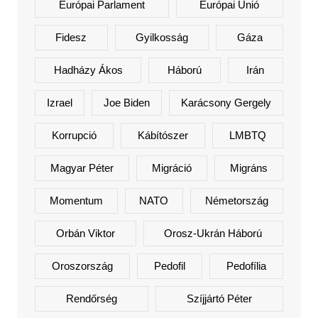
Európai Parlament
Európai Unió
Fidesz
Gyilkosság
Gáza
Hadházy Ákos
Háború
Irán
Izrael
Joe Biden
Karácsony Gergely
Korrupció
Kábítószer
LMBTQ
Magyar Péter
Migráció
Migráns
Momentum
NATO
Németország
Orbán Viktor
Orosz-Ukrán Háború
Oroszország
Pedofil
Pedofília
Rendőrség
Szíjjártó Péter