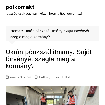
Skip
polkorrekt
to
Igazság csak egy van, küzdj, hogy a tiéd legyen az!
content
Home
»
Ukrán pénzszállítmány: Saját törvényét
szegte meg a kormány?
Ukrán pénzszállítmány: Saját
törvényét szegte meg a
kormány?
május 8, 2026
Belföld
,
Hírek
,
Külföld