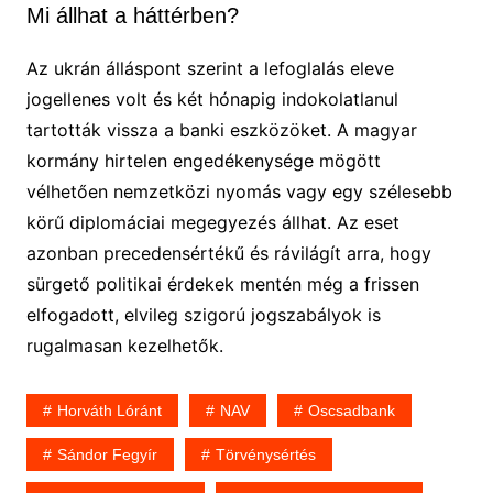
Mi állhat a háttérben?
Az ukrán álláspont szerint a lefoglalás eleve
jogellenes volt és két hónapig indokolatlanul
tartották vissza a banki eszközöket. A magyar
kormány hirtelen engedékenysége mögött
vélhetően nemzetközi nyomás vagy egy szélesebb
körű diplomáciai megegyezés állhat. Az eset
azonban precedensértékű és rávilágít arra, hogy
sürgető politikai érdekek mentén még a frissen
elfogadott, elvileg szigorú jogszabályok is
rugalmasan kezelhetők.
Horváth Lóránt
NAV
Oscsadbank
Sándor Fegyír
Törvénysértés