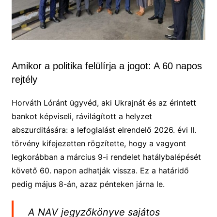
Amikor a politika felülírja a jogot: A 60 napos
rejtély
Horváth Lóránt ügyvéd, aki Ukrajnát és az érintett
bankot képviseli, rávilágított a helyzet
abszurditására: a lefoglalást elrendelő 2026. évi II.
törvény kifejezetten rögzítette, hogy a vagyont
legkorábban a március 9-i rendelet hatálybalépését
követő 60. napon adhatják vissza. Ez a határidő
pedig május 8-án, azaz pénteken járna le.
A NAV jegyzőkönyve sajátos