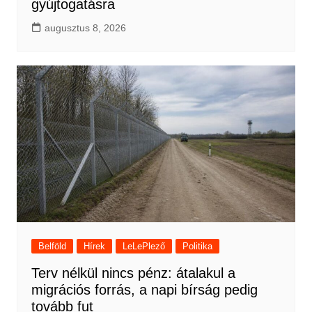
gyújtogatásra
augusztus 8, 2026
Belföld
Hírek
LeLePlező
Politika
Terv nélkül nincs pénz: átalakul a
migrációs forrás, a napi bírság pedig
tovább fut