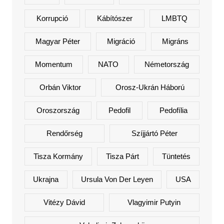
Korrupció
Kábítószer
LMBTQ
Magyar Péter
Migráció
Migráns
Momentum
NATO
Németország
Orbán Viktor
Orosz-Ukrán Háború
Oroszország
Pedofil
Pedofília
Rendőrség
Szíjjártó Péter
Tisza Kormány
Tisza Párt
Tüntetés
Ukrajna
Ursula Von Der Leyen
USA
Vitézy Dávid
Vlagyimir Putyin