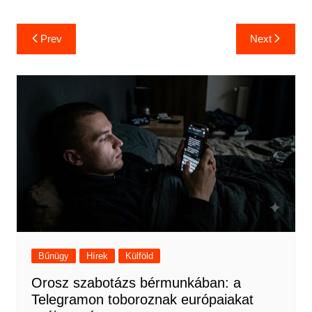
Bejegyzés
Prev
Next
navigáció
Bűnügy
Hírek
Külföld
Orosz szabotázs bérmunkában: a
Telegramon toboroznak európaiakat