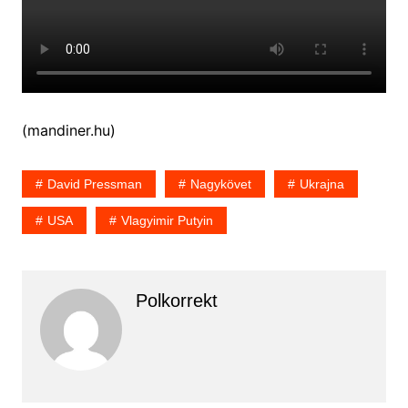
(mandiner.hu)
David Pressman
Nagykövet
Ukrajna
USA
Vlagyimir Putyin
Polkorrekt