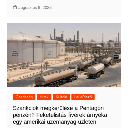
augusztus 8, 2026
Gazdaság
Hírek
Külföld
LeLePlező
Szankciók megkerülése a Pentagon
pénzén? Feketelistás fivérek árnyéka
egy amerikai üzemanyag üzleten