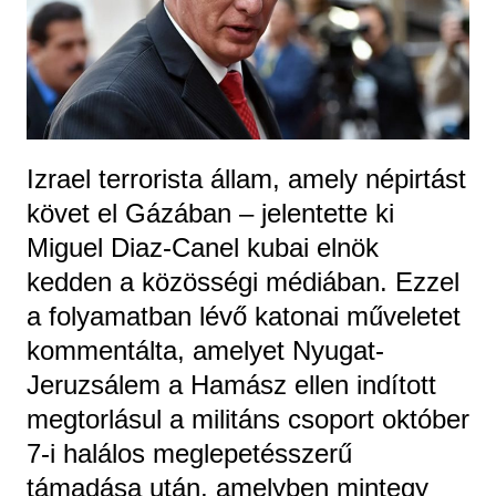
Izrael terrorista állam, amely népirtást
követ el Gázában – jelentette ki
Miguel Diaz-Canel kubai elnök
kedden a közösségi médiában. Ezzel
a folyamatban lévő katonai műveletet
kommentálta, amelyet Nyugat-
Jeruzsálem a Hamász ellen indított
megtorlásul a militáns csoport október
7-i halálos meglepetésszerű
támadása után, amelyben mintegy