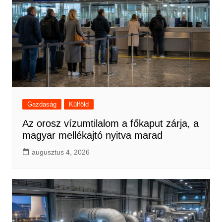
Gazdaság
Külföld
Az orosz vízumtilalom a főkaput zárja, a
magyar mellékajtó nyitva marad
augusztus 4, 2026