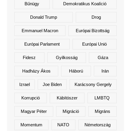
Bűnügy
Demokratikus Koalíció
Donald Trump
Drog
Emmanuel Macron
Európai Bizottság
Európai Parlament
Európai Unió
Fidesz
Gyilkosság
Gáza
Hadházy Ákos
Háború
Irán
Izrael
Joe Biden
Karácsony Gergely
Korrupció
Kábítószer
LMBTQ
Magyar Péter
Migráció
Migráns
Momentum
NATO
Németország