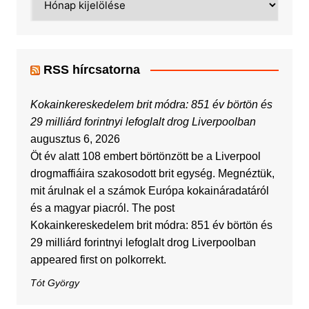
RSS hírcsatorna
Kokainkereskedelem brit módra: 851 év börtön és
29 milliárd forintnyi lefoglalt drog Liverpoolban
augusztus 6, 2026
Öt év alatt 108 embert börtönzött be a Liverpool
drogmaffiáira szakosodott brit egység. Megnéztük,
mit árulnak el a számok Európa kokaináradatáról
és a magyar piacról. The post
Kokainkereskedelem brit módra: 851 év börtön és
29 milliárd forintnyi lefoglalt drog Liverpoolban
appeared first on polkorrekt.
Tót György