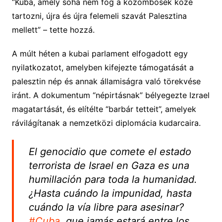
“Kuba, amely soha nem fog a közömbösek közé
tartozni, újra és újra felemeli szavát Palesztina
mellett” – tette hozzá.
A múlt héten a kubai parlament elfogadott egy
nyilatkozatot, amelyben kifejezte támogatását a
palesztin nép és annak államiságra való törekvése
iránt. A dokumentum “népirtásnak” bélyegezte Izrael
magatartását, és elítélte “barbár tetteit”, amelyek
rávilágítanak a nemzetközi diplomácia kudarcaira.
El genocidio que comete el estado
terrorista de Israel en Gaza es una
humillación para toda la humanidad.
¿Hasta cuándo la impunidad, hasta
cuándo la vía libre para asesinar?
#Cuba
, que jamás estará entre los