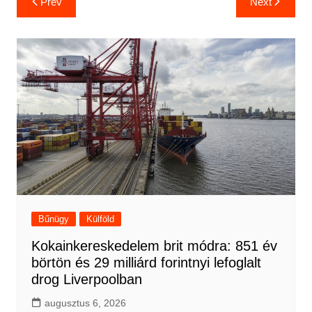
Prev
Next
navigáció
Bűnügy
Külföld
Kokainkereskedelem brit módra: 851 év
börtön és 29 milliárd forintnyi lefoglalt
drog Liverpoolban
augusztus 6, 2026