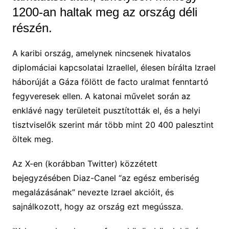
1200-an haltak meg az ország déli
részén.
A karibi ország, amelynek nincsenek hivatalos
diplomáciai kapcsolatai Izraellel, élesen bírálta Izrael
háborúját a Gáza fölött de facto uralmat fenntartó
fegyveresek ellen. A katonai művelet során az
enklávé nagy területeit pusztították el, és a helyi
tisztviselők szerint már több mint 20 400 palesztint
öltek meg.
Az X-en (korábban Twitter) közzétett
bejegyzésében Diaz-Canel “az egész emberiség
megalázásának” nevezte Izrael akcióit, és
sajnálkozott, hogy az ország ezt megússza.