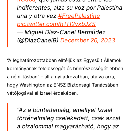
indiferentes, alza su voz por Palestina
una y otra vez.
#FreePalestine
pic.twitter.com/hTH2vxbJZS
— Miguel Díaz-Canel Bermúdez
(@DiazCanelB)
December 26, 2023
“A leghatározottabban elítéljük az Egyesült Államok
kormányának felelősségét és bűnrészességét ebben
a népirtásban” – áll a nyilatkozatban, utalva arra,
hogy Washington az ENSZ Biztonsági Tanácsában
vétójogával él Izrael érdekében.
“Az a büntetlenség, amellyel Izrael
történelmileg cselekedett, csak azzal
a bizalommal magyarázható, hogy az