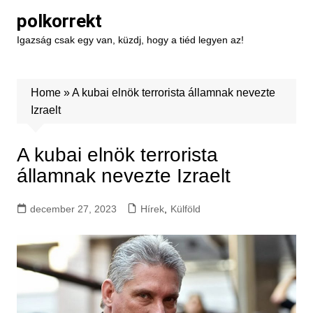
Skip
polkorrekt
to
Igazság csak egy van, küzdj, hogy a tiéd legyen az!
content
Home
»
A kubai elnök terrorista államnak nevezte
Izraelt
A kubai elnök terrorista
államnak nevezte Izraelt
december 27, 2023
Hírek
,
Külföld