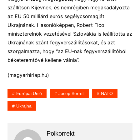
szállítson Kijevnek, és nemrégiben megakadályozta
az EU 50 milliárd eurós segélycsomagját
Ukrajnának. Hasonlóképpen, Robert Fico
miniszterelnök vezetésével Szlovákia is leállította az
Ukrajnának szánt fegyverszállításokat, és azt
szorgalmazta, hogy “az EU-nak fegyverszállítóból
béketeremtővé kellene válnia”.
(magyarhirlap.hu)
Európai Unió
Josep Borrell
NATO
Ukrajna
Polkorrekt