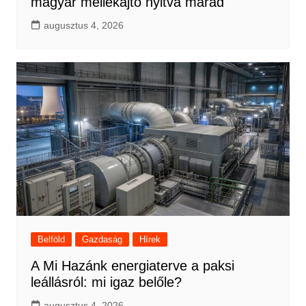
magyar mellékajtó nyitva marad
augusztus 4, 2026
Belföld
Gazdaság
Hírek
A Mi Hazánk energiaterve a paksi
leállásról: mi igaz belőle?
augusztus 4, 2026