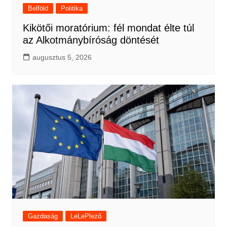
Belföld
Politika
Kikötői moratórium: fél mondat élte túl
az Alkotmánybíróság döntését
augusztus 5, 2026
Gazdaság
LeLePlező