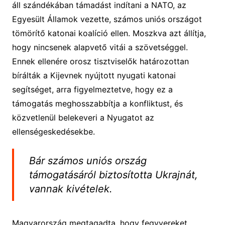
áll szándékában támadást indítani a NATO, az
Egyesült Államok vezette, számos uniós országot
tömörítő katonai koalíció ellen. Moszkva azt állítja,
hogy nincsenek alapvető vitái a szövetséggel.
Ennek ellenére orosz tisztviselők határozottan
bírálták a Kijevnek nyújtott nyugati katonai
segítséget, arra figyelmeztetve, hogy ez a
támogatás meghosszabbítja a konfliktust, és
közvetlenül belekeveri a Nyugatot az
ellenségeskedésekbe.
Bár számos uniós ország
támogatásáról biztosította Ukrajnát,
vannak kivételek.
Magyarország megtagadta, hogy fegyvereket