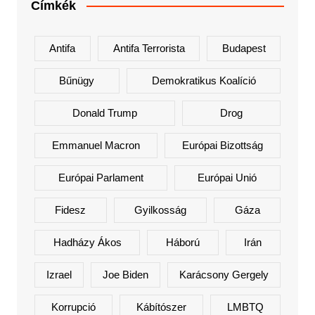
Címkék
Antifa
Antifa Terrorista
Budapest
Bűnügy
Demokratikus Koalíció
Donald Trump
Drog
Emmanuel Macron
Európai Bizottság
Európai Parlament
Európai Unió
Fidesz
Gyilkosság
Gáza
Hadházy Ákos
Háború
Irán
Izrael
Joe Biden
Karácsony Gergely
Korrupció
Kábítószer
LMBTQ